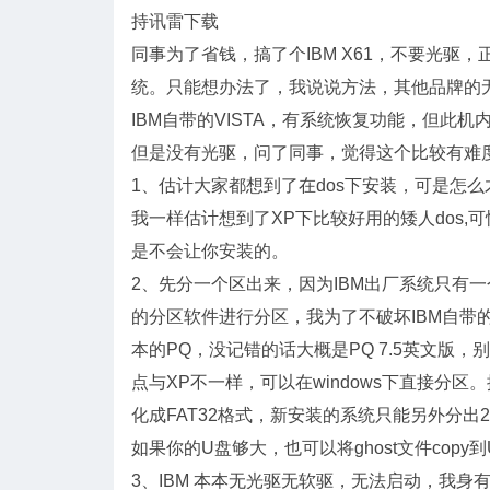
持讯雷下载
同事为了省钱，搞了个IBM X61，不要光驱
统。只能想办法了，我说说方法，其他品牌的
IBM自带的VISTA，有系统恢复功能，但此
但是没有光驱，问了同事，觉得这个比较有难
1、估计大家都想到了在dos下安装，可是怎么才
我一样估计想到了XP下比较好用的矮人dos,可惜因
是不会让你安装的。
2、先分一个区出来，因为IBM出厂系统只有
的分区软件进行分区，我为了不破坏IBM自带
本的PQ，没记错的话大概是PQ 7.5英文版，
点与XP不一样，可以在windows下直接分
化成FAT32格式，新安装的系统只能另外分出20
如果你的U盘够大，也可以将ghost文件copy
3、IBM 本本无光驱无软驱，无法启动，我