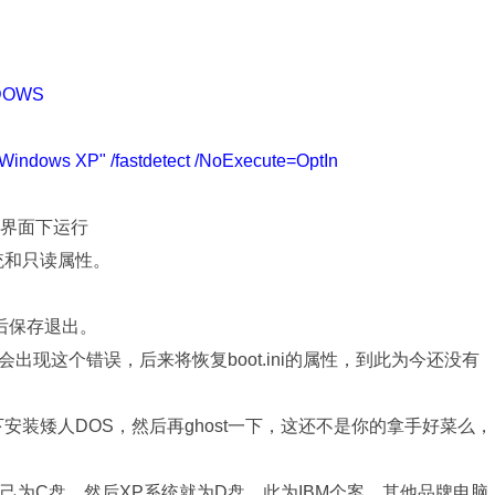
INDOWS
"Windows XP" /fastdetect /NoExecute=OptIn
s界面下运行
统和只读属性。
),然后保存退出。
出现这个错误，后来将恢复boot.ini的属性，到此为今还没有
安装矮人DOS，然后再ghost一下，这还不是你的拿手好菜么，
己为C盘，然后XP系统就为D盘，此为IBM个案，其他品牌电脑