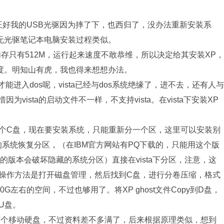
，正好我的USB光驱因为摔了下，也西归了，没办法重新安装系
无光驱笔记本电脑安装过程类似。
机内存只有512M，运行起来速度不敢恭维，所以决定给其安装XP，
度。明知山有虎，我也得来想想办法。
能进入dos呢，vista已经与dos系统绝缘了，进不去，还有人与
为vista的启动文件不一样，不支持vista。在vista下安装XP
一个C盘，现在要安装系统，只能重新分一个区，这里可以安装别
的系统恢复分区，（在IBM官方网站有PQ下载的，只能用这个版
别的版本会破坏隐藏的系统分区）直接在vista下分区，注意，这
区。操作方法是打开磁盘管理，然后找到C盘，进行分卷压缩，格式
G左右的空间，不过也够用了。将XP ghost文件Copy到D盘，
到U盘。
身有个移动硬盘，不过资料差不多满了，后来根据原理类似，想到