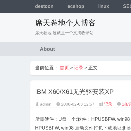
destoon
ecshop
linux
SE
席天卷地个人博客
席天卷地 这就是一个文摘收录站
About
当前位置：
首页
>
记录
> 正文
IBM X60/X61无光驱安装XP
admin
2008-02-03
12:57
记录
1条




所需硬件：U盘一个;软件：HPUSBFW, win98 
HPUSBFW, win98 启动文件打包下载地址:[hidd