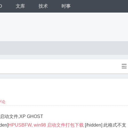
O
文库
技术
时事

评论
启动文件,XP GHOST
en]
HPUSBFW, win98 启动文件打包下载
[/hidden] 此格式不支