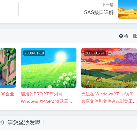
下一篇
SAS接口详解
换一批

2009-01-19
2008-01-24
000企业
能用的PRO XP序列号
无法在 Windows XP 中访问
Windows XP SP2 激活器 完
共享文件和文件夹或浏览工作
美激活XP
组中的计算机
P》
等您坐沙发呢！