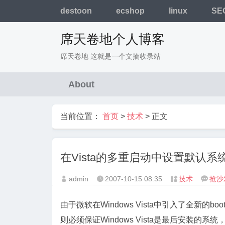
destoon
ecshop
linux
SE
席天卷地个人博客
席天卷地 这就是一个文摘收录站
About
当前位置：
首页
>
技术
> 正文
在Vista的多重启动中设置默认系
admin
2007-10-15
08:35
技术
抢沙




由于微软在Windows Vista中引入了全新的b
则必须保证Windows Vista是最后安装的系统，否