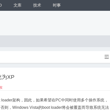
O
文库
技术
时事

统为XP
发
oot loader架构，因此，如果希望在PC中同时使用多个操作系统，
则，Windows Vista的boot loader将会被覆盖而导致系统无法