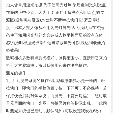
拍人像常用逆光拍摄,为不使高光过曝,采用点测光,测光点
在脸的正中位置。因为,此处正处于最亮点和阴暗点的过
渡区(通常叫灰度区),对焦时不断半按快门,以保证清晰
度，另本人拍人像从不用闪光灯补光,因为我认为在逆光
条件下如用闪光灯补光会造成人物平扳而显的没有立体
感!拍摄时根据光线条件适当增减曝光补偿,以达到最佳拍
摄效果!
数码相机多数有点测光模式，测得范围小，直接用它来拍
摄不太容易掌握，所以我仅用它来作测光操作。
测光的操作
1、启动测光系统的操作和启动取景器指示是一样的，轻
按快门（即快门的半档位置，按一下即可，不必保持，若
保持便会启动对焦系统，而测光并不需要对焦），这时取
景器里面的快门、光圈、可拍照片数等指示出现，与此同
时测光系统也已启动，默认6秒（可以设定我设在6秒）