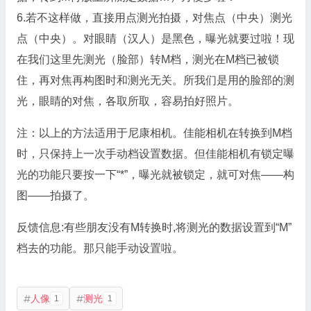
6.若不这样做，直接用点测光拍摄，对焦点（中央）测光
点（中央）。对眼睛（汉人）是黑色，曝光就要过啦！现
在我们这里先测光（脸部）转M档，测光在M档已被锁
住，再对焦再构图时和测光无关。所我们是用的脸部的测
光，眼睛的对焦，各取所取，容易拍好照片。
注：以上的方法适用于尼康相机。佳能相机在转换到M档
时，只保持上一次手动档设置数据。但佳能相机有锁定曝
光的功能只要按一下“*”，曝光就被锁定，就可对焦——构
图——拍摄了。
反馈信息:有些朋友没有M转换时,将测光的数据设置到“M”
档去的功能。那只能手动设置啦。
人像
测光
1
1

