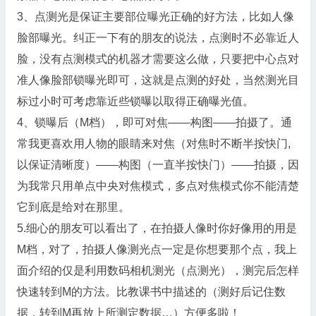
3、点测光是保证主要部位曝光正确的好方法，比如人像
脸部曝光。纠正一下有的朋友的说法，点测时不必靠近人
脸，没有点测模式的机器才需要这么做，只要把中心点对
准人像脸部锁曝光即可，这就是点测的好处，当然测光目
标过小时可考虑靠近些锁曝以取得正确曝光值。
4、锁曝后（M档），即可对焦——构图——拍摄了。通
常我更喜欢用人物的眼睛来对焦（对焦时不断半按快门,
以保证清晰度）——构图（一直半按快门）——拍摄，因
为我常只用单点中央对焦模式，多点对焦模式你不能清楚
它到底是给对在那里。
5.细心的朋友可以看出了，在拍摄人像时你好像用的用是
M档，对了，拍摄人像测光点一定是你想要那个点，我上
面介绍的仅是利用数码相机测光（点测光），测完后怎样
快速转到M的方法。比教课书中描述的（测好后记住数
据，转到M再放上所测定数据…）方便多啦！