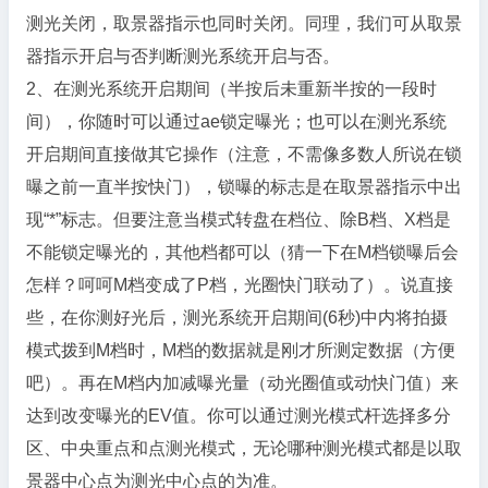
测光关闭，取景器指示也同时关闭。同理，我们可从取景
器指示开启与否判断测光系统开启与否。
2、在测光系统开启期间（半按后未重新半按的一段时
间），你随时可以通过ae锁定曝光；也可以在测光系统
开启期间直接做其它操作（注意，不需像多数人所说在锁
曝之前一直半按快门），锁曝的标志是在取景器指示中出
现“*”标志。但要注意当模式转盘在档位、除B档、X档是
不能锁定曝光的，其他档都可以（猜一下在M档锁曝后会
怎样？呵呵M档变成了P档，光圈快门联动了）。说直接
些，在你测好光后，测光系统开启期间(6秒)中内将拍摄
模式拨到M档时，M档的数据就是刚才所测定数据（方便
吧）。再在M档内加减曝光量（动光圈值或动快门值）来
达到改变曝光的EV值。你可以通过测光模式杆选择多分
区、中央重点和点测光模式，无论哪种测光模式都是以取
景器中心点为测光中心点的为准。