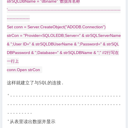
strSQLDBName = "dbname" '数据库名称
'-------------------------------------------------------------------------------
----------------
Set conn = Server.CreateObject("ADODB.Connection")
strCon = "Provider=SQLOLEDB;Server=" & strSQLServerName
& ";User ID=" & strSQLDBUserName & ";Password=" & strSQL
DBPassword & ";Database=" & strSQLDBName & ";" //2行写在
一行上
conn.Open strCon
这样就建立了与SQL的连接.
'---------------------------------------
----------------------------------------
---------
'从表里读出数据并显示