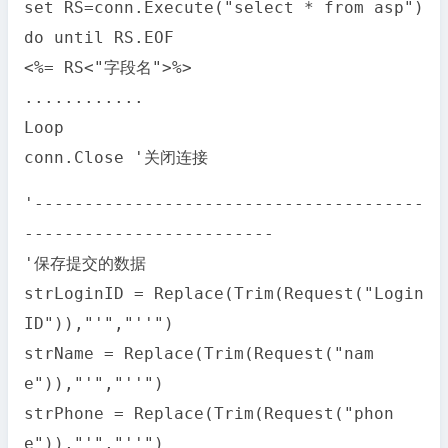
set RS=conn.Execute("select * from asp")
do until RS.EOF
<%= RS<"字段名">%>
............
Loop
conn.Close '关闭连接
'---------------------------------------
-------------------------
'保存提交的数据
strLoginID = Replace(Trim(Request("Login
ID")),"'","''")
strName = Replace(Trim(Request("nam
e")),"'","''")
strPhone = Replace(Trim(Request("phon
e")),"'","''")