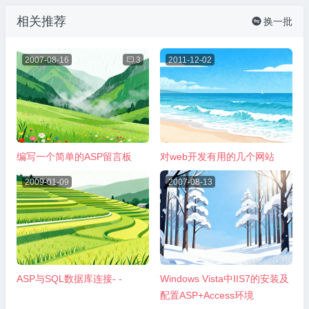
相关推荐
换一批

2007-08-16

3
2011-12-02
编写一个简单的ASP留言板
对web开发有用的几个网站
2009-01-09
2007-08-13
ASP与SQL数据库连接- -
Windows Vista中IIS7的安装及
配置ASP+Access环境