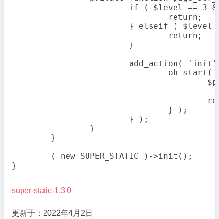
			if ( $level == 3 && is_admin() ) {

				return;

			} elseif ( $level == 4 && ! is_admin() ) {

				return;

			}

			add_action( 'init', function () use ( $replace_func, $param ) {

				ob_start( function ( $buffer ) use ( $replace_func, $param ) {

					$param[] = $buffer;

					return call_user_func_array( $replace_func, $param );

				} );

			} );

		}

	}

	( new SUPER_STATIC )->init();

}

super-static-1.3.0
更新于：2022年4月2日