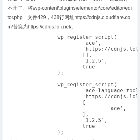
不开了。将\wp-content\plugins\elementor\core\editor\edi
tor.php，文件429，438行网址https://cdnjs.cloudflare.co
m/替换为https://cdnjs.loli.net/。
		wp_register_script(

			'ace',

			'https://cdnjs.loli.net/ajax/libs/ace/1.2.5/ace.js',

			[],

			'1.2.5',

			true

		);

		wp_register_script(

			'ace-language-tools',

			'https://cdnjs.loli.net/ajax/libs/ace/1.2.5/ext-language_tools.js',

			[

				'ace',

			],

			'1.2.5',

			true

		);