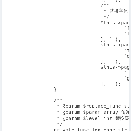
				/**

				 * 替换字体文件（Google Fonts）为极客族维护的加速节点

				 */

				$this->page_str_replace( 'str_replace', [

					'fonts.googleapis.com',

					'fonts.geekzu.org'

				], 1 );

				$this->page_str_replace( 'str_replace', [

					'fonts.gstatic.com',

					'gapis.geekzu.org/g-fonts'

				], 1 );

				$this->page_str_replace( 'str_replace', [

					'themes.googleusercontent.com',

					'gapis.geekzu.org/g-themes'

				], 1 );

		}

		/**

		 * @param $replace_func string 要调用的字符串关键字替换函数

		 * @param $param array 传递给字符串替换函数的参数

		 * @param $level int 替换级别：1.全局替换 3.前台替换 4.后台替换

		 */

		private function page_str_replace( $replace_func, $param, $level ) {
