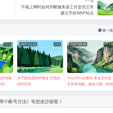
下一篇
不能上网时如何判断服务器工作是否正常
建立手机WAP站点
换一批


1
2007-12-14

1
2007-09-04

1
主机自动备
关于路由器的IP地址 可恶的
TouchPro注册码 更改文件及
送到
ARP邦定
文件夹创建、修改日期、时间
启两个帐号方法》
等您坐沙发呢！