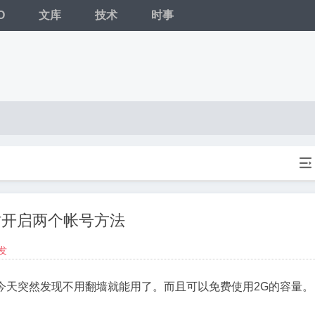
O
文库
技术
时事

同时开启两个帐号方法
发
名，今天突然发现不用翻墙就能用了。而且可以免费使用2G的容量。