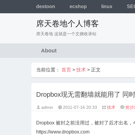
destoon
ecshop
linux
SE
席天卷地个人博客
席天卷地 这就是一个文摘收录站
About
当前位置：
首页
>
技术
> 正文
Dropbox现无需翻墙就能用了 
admin
2011-07-16
20:33
技术
抢沙




Dropbox 被封之前没用过，被封了后才出
https://www.dropbox.com