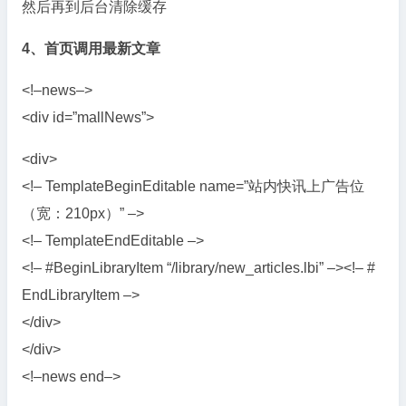
然后再到后台清除缓存
4、首页调用最新文章
<!–news–>
<div id=”mallNews”>
<div>
<!– TemplateBeginEditable name=”站内快讯上广告位
（宽：210px）” –>
<!– TemplateEndEditable –>
<!– #BeginLibraryItem “/library/new_articles.lbi” –><!– #
EndLibraryItem –>
</div>
</div>
<!–news end–>