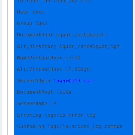
Include conf/mod_jk2.conf
User xxxx
Group 5dxc
DocumentRoot &quot;/site&quot;
&lt;Directory &quot;/site&quot;&gt;
NameVirtualHost IP:80
&lt;VirtualHost IP:80&gt;
ServerAdmin 
foway@163.com
DocumentRoot /site
ServerName IP
ErrorLog logs/ip-error_log
CustomLog logs/ip-access_log common