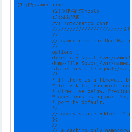
(1)修改named.conf

            (2)创建与配置hosts

            (3)域名解析

            #vi /etc/named.conf

            ////////////////////////文
            //

            // named.conf for Red Hat c
            //

            options {

            directory &quot;/var/named&
            dump-file &quot;/var/named/
            statistics-file &quot;/var/
            /*

            * If there is a firewall be
            * to talk to, you might nee
            * directive below. Previous
            * questions using port 53, 
            * port by default.

            */

            // query-source address * p
            };

            //

            // a caching only nameserve