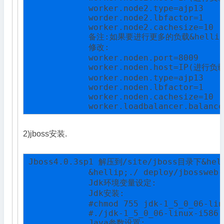
            worker.node2.type=ajp13

            worder.node2.lbfactor=1

            worker.node2.cachesize=10

            备注:如果要进行更多的负载&hellip;
            修改:

            worker.noden.port=8009

            worker.noden.host=IP(进行负
            worker.noden.type=ajp13

            worder.noden.lbfactor=1

            worker.noden.cachesize=10

            worker.loadbalancer.balance
2)jboss安装.
Jboss4.0.3sp1 解压到/site/jboss目录下&hell
            &hellip;./ deploy/jbosswe
            Jdk环境变量设定:

            Jdk安装:

            #chmod 755 jdk-1_5_0_06-lin
            #./jdk-1_5_0_06-linux-i586.b
            Java参数设置:
