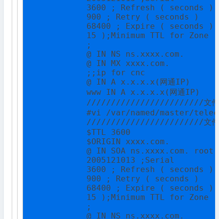
            3600 ; Refresh ( seconds )

            900 ; Retry ( seconds )

            68400 ; Expire ( seconds )

            15 );Minimum TTL for Zone (
            ;

            @ IN NS ns.xxxx.com.

            @ IN MX xxxx.com.

            ;;ip for cnc

            @ IN A x.x.x.x(网通IP)

            www IN A x.x.x.x(网通IP)

            ////////////////////////文
            #vi /var/named/master/telec
            ////////////////////////文
            $TTL 3600

            $ORIGIN xxxx.com.

            @ IN SOA ns.xxxx.com. root.
            2005121013 ;Serial

            3600 ; Refresh ( seconds )

            900 ; Retry ( seconds )

            68400 ; Expire ( seconds )

            15 );Minimum TTL for Zone (
            ;

            @ IN NS ns.xxxx.com.
