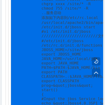
            chgrp xxxx /site/* -R

            chmod 755 /site/* -R

            ..服务启动

            添加如下内容到/etc/rc.local

            /usr/local/apache2/bin/apac
            /etc/init.d/jboss start

            #vi /etc/init.d/jboss

            ////////////////////////文
            #/etc/init.d/jboss

            /etc/rc.d/init.d/functions

            JBOSS_HOME=/site/jboss

            export JBOSS_HOME

            JAVA_HOME=/usr/local/jdk


            export JAVA_HOME

            PATH=$PATH:$JAVA_HOME/bin

            export PATH


            CLASSPATH=.:$JAVA_HOME/lib/
            export CLASSPATH

            prog=&quot;jboss&quot;

            start()

            {

            #Input the jbos Service log
            echo &quot;Jboss4.0.3SP1 Se