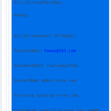
&lt;/VirtualHost&gt;

&nbsp;
&lt;VirtualHost IP:82&gt;
ServerAdmin 
foway@163.com
DocumentRoot /var/www/html
ServerName admin.xxxx.com
ErrorLog logs/ip-error_log
CustomLog logs/ip-access_log common