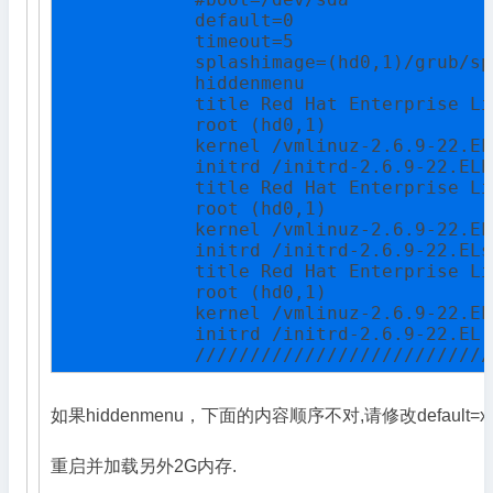
            default=0

            timeout=5

            splashimage=(hd0,1)/grub/sp
            hiddenmenu

            title Red Hat Enterprise Li
            root (hd0,1)

            kernel /vmlinuz-2.6.9-22.EL
            initrd /initrd-2.6.9-22.ELh
            title Red Hat Enterprise Li
            root (hd0,1)

            kernel /vmlinuz-2.6.9-22.EL
            initrd /initrd-2.6.9-22.ELs
            title Red Hat Enterprise Li
            root (hd0,1)

            kernel /vmlinuz-2.6.9-22.EL
            initrd /initrd-2.6.9-22.EL.i
            ///////////////////////////
如果hiddenmenu，下面的内容顺序不对,请修改default=x(
重启并加载另外2G内存.