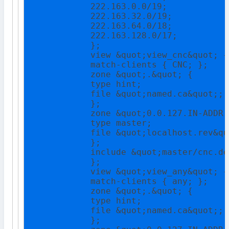
            222.163.0.0/19;

            222.163.32.0/19;

            222.163.64.0/18;

            222.163.128.0/17;

            };

            view &quot;view_cnc&quot; {

            match-clients { CNC; };

            zone &quot;.&quot; {

            type hint;

            file &quot;named.ca&quot;;

            };

            zone &quot;0.0.127.IN-ADDR.
            type master;

            file &quot;localhost.rev&quo
            };

            include &quot;master/cnc.de
            };

            view &quot;view_any&quot; {

            match-clients { any; };

            zone &quot;.&quot; {

            type hint;

            file &quot;named.ca&quot;;

            };
