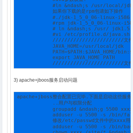
            #ln &ndash;s /usr/local/jdk
            如果你下载的是rpm包请如下操作

            #./jdk-1_5_0_06-linux-i586.
            #rpm jdk-1_5_0_06-linux-i58
            # ln &ndash;s /usr/ jdk1.5.
            #vi /etc/profile.d/java.sh

            ////////////////////////文件
            JAVA_HOME=/usr/local/jdk

            PATH=$PATH:$JAVA_HOME/bin:$
            export JAVA_HOME PATH

            ////////////////////////文
3) apache+jboos服务启动问题
apache+jboss整合配置已完毕.下面是启动这些服务了
            ..用户与权限分配

            groupadd &ndash;g 5500 xxxx

            adduser -u 5500 -s /bin/fal
            修改/etc/passwd文件中的xxxx用
            adduser -u 5500 -s /bin/bas
            chown xxxx /site/* &ndash;R
