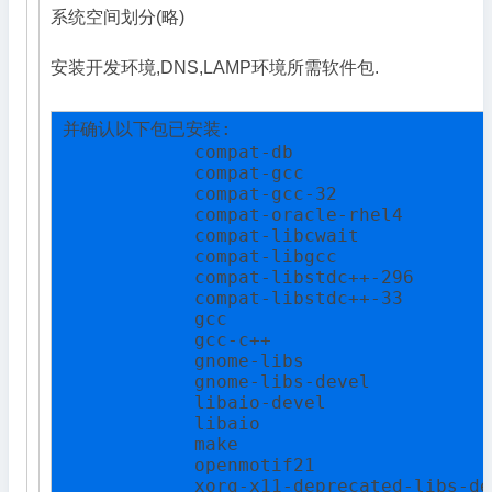
系统空间划分(略)
安装开发环境,DNS,LAMP环境所需软件包.
并确认以下包已安装:

            compat-db

            compat-gcc

            compat-gcc-32

            compat-oracle-rhel4

            compat-libcwait

            compat-libgcc

            compat-libstdc++-296

            compat-libstdc++-33

            gcc

            gcc-c++

            gnome-libs

            gnome-libs-devel

            libaio-devel

            libaio

            make

            openmotif21

            xorg-x11-deprecated-libs-dev