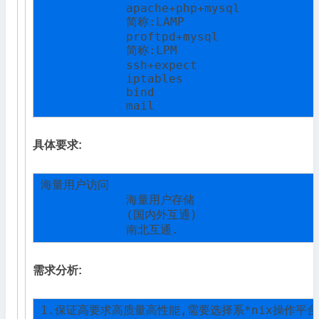
            apache+php+mysql

            简称:LAMP

            proftpd+mysql

            简称:LPM

            ssh+expect

            iptables

            bind

            mail
具体要求:
海量用户访问

            海量用户存储

            (国内外互通)

            南北互通.
需求分析:
1.保证高要求高质量高性能,需要选择系*nix操作平台(这