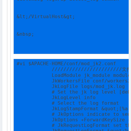
&lt;/VirtualHost&gt;
&nbsp;
#vi $APACHE-HOME/conf/mod_jk2.conf

            ////////////////////////文
            LoadModule jk_module module
            JkWorkersFile conf/workers2
            JkLogFile logs/mod_jk.log

            # Set the jk log level [deb
            JkLogLevel info

            # Select the log format

            JkLogStampFormat &quot;[%a 
            # JkOptions indicate to sen
            JkOptions +ForwardKeySize +
            # JkRequestLogFormat set th
            JkRequestLogFormat &quot;%w