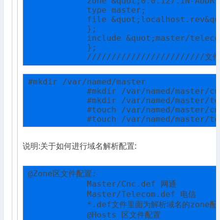
            zone &quot;0.0.127.IN-ADDR.
            type master;

            file &quot;localhost.rev&quo
            };

            include &quot;master/teleco
            };

            ////////////////////////
#mkdir /var/named/master

            #mkdir /var/named/master/cnc
            #mkdir /var/named/master/te
            #touch /var/named/master/cn
            #touch /var/named/master/te
说明:关于如何进行域名解析配置:
@Zone区文件配置:

            Master/Cnc.def 网通

            Master/Telecom.def 电信

            *.def文件里面为解析域名的zone
            @Hosts 区文件配置
