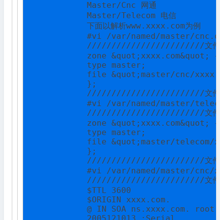
            Master/Cnc 网通

            Master/Telecom 电信

            下面以解析www.xxxx.com为例

            #vi /var/named/master/cnc.de
            ////////////////////////文
            zone &quot;xxxx.com&quot; {

            type master;

            file &quot;master/cnc/xxxx.
            };

            ////////////////////////文
            #vi /var/named/master/telec
            ////////////////////////文
            zone &quot;xxxx.com&quot; {

            type master;

            file &quot;master/telecom/x
            };

            ////////////////////////文
            #vi /var/named/master/cnc/x
            ////////////////////////文
            $TTL 3600

            $ORIGIN xxxx.com.

            @ IN SOA ns.xxxx.com. root.
            2005121013 ;Serial
