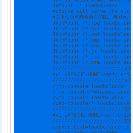
            JkMount /* loadbalancer

            #apache will serve the stat
            #以下命令意味着所有的图片与htm,c
            JkUnMount /*.jpg loadbalance
            JkUnMount /*.gif loadbalance
            JkUnMount /*.swf loadbalance
            JkUnMount /*.bmp loadbalance
            JkUnMount /*.png loadbalance
            JkUnMount /*.js loadbalancer
            JkUnMount /*.css loadbalance
            JkUnMount /*.htm loadbalance
            ////////////////////////文
            #vi $APACHE-HOME/conf/ uriw
            ////////////////////////文
            /jmx-console=loadbalancer

            /jmx-console/*=loadbalancer

            /web-console=loadbalancer

            /web-console/*=loadbalancer

            ////////////////////////文
            #vi $APACHE-HOME/conf/uriwo
            ////////////////////////文
            worker.list=loadbalancer,sta
            worker.node1.port=8009
