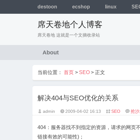
destoon
ecshop
linux
SE
席天卷地个人博客
席天卷地 这就是一个文摘收录站
About
当前位置：
首页
>
SEO
> 正文
解决404与SEO优化的关系
admin
2009-04-02
16:13
SEO
抢沙




404：服务器找不到指定的资源，请求的网页
链接有效的可能性)；