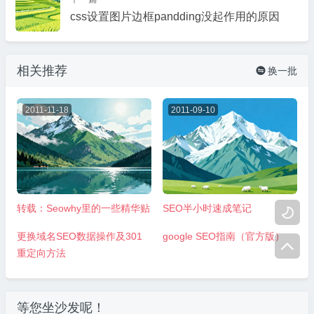
css设置图片边框pandding没起作用的原因
相关推荐
换一批

2011-11-18
2011-09-10
转载：Seowhy里的一些精华贴
SEO半小时速成笔记

2009-10-19
2009-07-06
更换域名SEO数据操作及301
google SEO指南（官方版）

重定向方法
等您坐沙发呢！