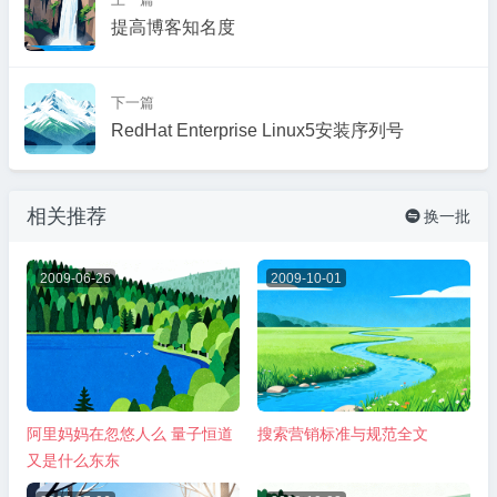
提高博客知名度
下一篇
RedHat Enterprise Linux5安装序列号
相关推荐
换一批

2009-06-26
2009-10-01
阿里妈妈在忽悠人么 量子恒道
搜索营销标准与规范全文
又是什么东东