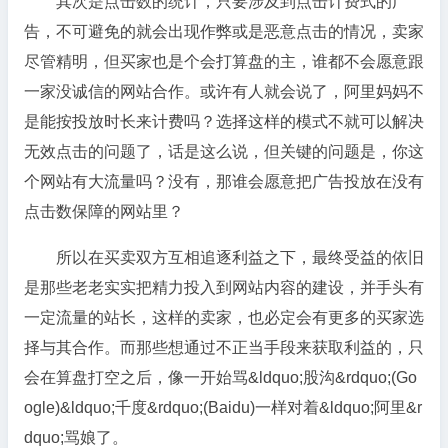
其次是点击数的统计，只要涉及到点击计费式的广
告，不可避免的就会出现作弊或是恶意点击的情况，卖家
尽管精明，但买家也是个会打算盘的主，谁都不会愿意跟
一家没诚信的网站合作。或许有人就会说了，阿里妈妈不
是能按投放时长来计费吗？选择这样的模式不就可以解决
无效点击的问题了，话是这么说，但关键的问题是，你这
个网站有大流量吗？没有，那谁会愿意把广告投放在没有
点击数保障的网站里？
所以在买卖双方互相追逐利益之下，最终受益的依旧
是那些老老实实把精力投入到网站内容的建设，并手头有
一定流量的站长，这样的卖家，也必定会有更多的买家选
择与其合作。而那些想通过不正当手段来获取利益的，只
会在算盘打空之后，像一开始骂&ldquo;股沟&rdquo;(Go
ogle)&ldquo;千度&rdquo;(Baidu)一样对着&ldquo;阿里&r
dquo;骂娘了。