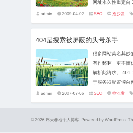
网址永久性重定向 3
admin
2009-04-02
SEO
抢沙发




404是搜索被屏蔽的头号杀手
很多网站莫名其妙
有作弊啊，更不懂优化啊
解析此请求。 401.1 未经授权:访问由于凭据无效被拒绝。 401.2 未经授权: 访问由
于服务器配置倾向使
admin
2007-07-06
SEO
抢沙发




© 2026 席天卷地个人博客.
Powered by
WordPress
. T