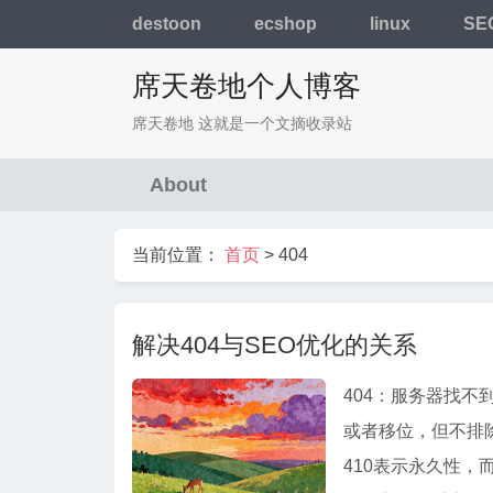
destoon
ecshop
linux
SE
席天卷地个人博客
席天卷地 这就是一个文摘收录站
About
当前位置：
首页
>
404
解决404与SEO优化的关系
404：服务器找
或者移位，但不排除
410表示永久性，而