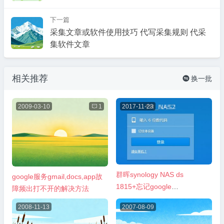
下一篇
采集文章或软件使用技巧 代写采集规则 代采
集软件文章
相关推荐
换一批

2009-03-10

1
2017-11-23
群晖synology NAS ds
google服务gmail,docs,app故
1815+忘记google
障频出打不开的解决方法
authenticator二次验证密码
2008-11-13
2007-08-09