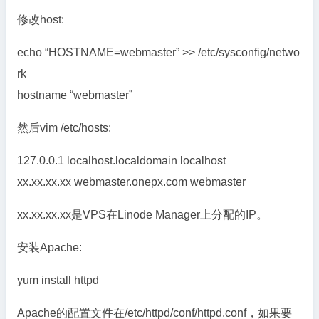
修改host:
echo “HOSTNAME=webmaster” >> /etc/sysconfig/netwo
rk
hostname “webmaster”
然后vim /etc/hosts:
127.0.0.1 localhost.localdomain localhost
xx.xx.xx.xx webmaster.onepx.com webmaster
xx.xx.xx.xx是VPS在Linode Manager上分配的IP。
安装Apache:
yum install httpd
Apache的配置文件在/etc/httpd/conf/httpd.conf，如果要