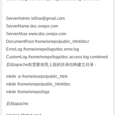
ServerAdmin silihai@gmail.com
ServerName doc.onepx.com
ServerAlias www.doc.onepx.com
DocumentRoot /home/onepx/public_html/doc/
ErrorLog /home/onepx/logs/doc.error.log
CustomLog /home/onepx/logs/doc.access.log combined
启动apache前需要按照上面的目录结构建立目录：
mkdir -p /home/onepx/public_html
mkdir /home/onepx/public_html/doc
mkdir /home/onepx/logs
启动apache: