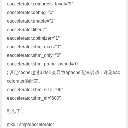
eaccelerator.compress_level=”9″
eaccelerator.debug=”0″
eaccelerator.enable=”1″
eaccelerator.filter=”"
eaccelerator.optimizer=”1″
eaccelerator.shm_max=”0″
eaccelerator.shm_only=”0″
eaccelerator.shm_prune_period=”0″
; 设定cache超过32MB会导致apache无法启动，详见eac
celerator的配置。
eaccelerator.shm_size=”96″
eaccelerator.shm_ttl=”600″
别忘了：
mkdir /tmp/eaccelerator