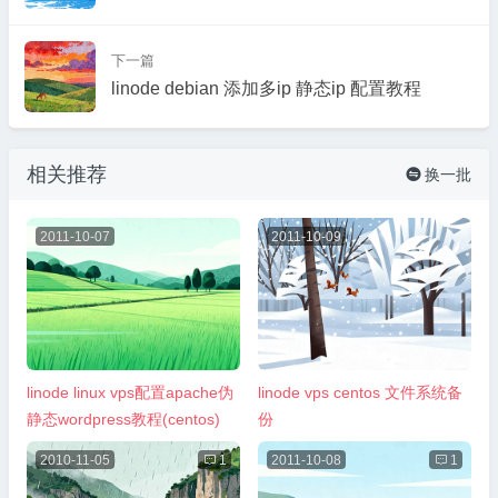
下一篇
linode debian 添加多ip 静态ip 配置教程
相关推荐
换一批

2011-10-07
2011-10-09
linode linux vps配置apache伪
linode vps centos 文件系统备
静态wordpress教程(centos)
份
2010-11-05

1
2011-10-08

1