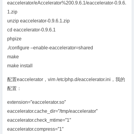
eaccelerator/eAccelerator%200.9.6.1/eaccelerator-0.9.6.
1.zip
unzip eaccelerator-0.9.6.1.zip
cd eaccelerator-0.9.6.1
phpize
./configure –enable-eaccelerator=shared
make
make install
配置eaccelerator，vim /etc/php.d/eaccelerator.ini，我的
配置：
extension=”eaccelerator.so”
eaccelerator.cache_dir=”/tmp/eaccelerator”
eaccelerator.check_mtime=”1″
eaccelerator.compress=”1″