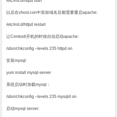
/etc/init.d/httpd start
以后在vhost.con中添加域名后都需要重启apache:
/etc/init.d/httpd restart
让Centos6开机的时候自动启动apache:
/sbin/chkconfig –levels 235 httpd on
安装mysql:
yum install mysql-server
系统启动时加载mysql：
/sbin/chkconfig –levels 235 mysqld on
启动mysql server: