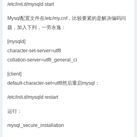
/etc/init.d/mysqld start
Mysql配置文件在/etc/my.cnf，比较要紧的是解决编码问
题，加入下列，一劳永逸：
[mysqld]
character-set-server=utf8
collation-server=utf8_general_ci
[client]
default-character-set=utf8然后重启mysql：
/etc/init.d/mysqld restart
运行：
mysql_secure_installation