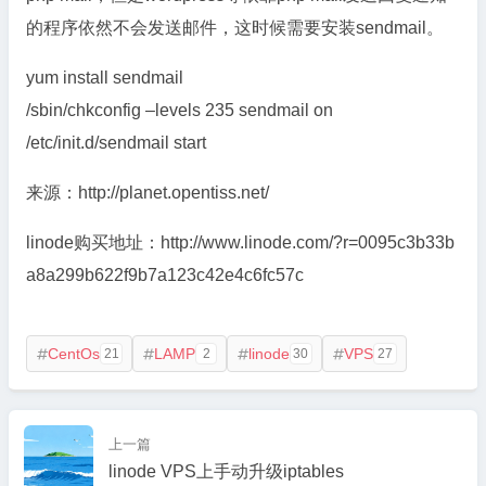
的程序依然不会发送邮件，这时候需要安装sendmail。
yum install sendmail
/sbin/chkconfig –levels 235 sendmail on
/etc/init.d/sendmail start
来源：http://planet.opentiss.net/
linode购买地址：http://www.linode.com/?r=0095c3b33b
a8a299b622f9b7a123c42e4c6fc57c
CentOs
LAMP
linode
VPS
21
2
30
27




上一篇
linode VPS上手动升级iptables