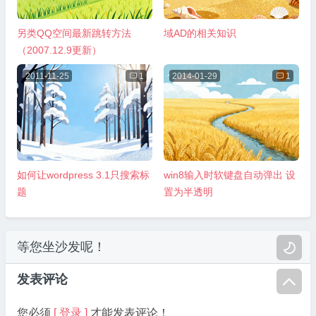
另类QQ空间最新跳转方法
域AD的相关知识
（2007.12.9更新）
2011-11-25

1
2014-01-29

1
如何让wordpress 3.1只搜索标
win8输入时软键盘自动弹出 设
题
置为半透明
等您坐沙发呢！

发表评论

您必须
[ 登录 ]
才能发表评论！