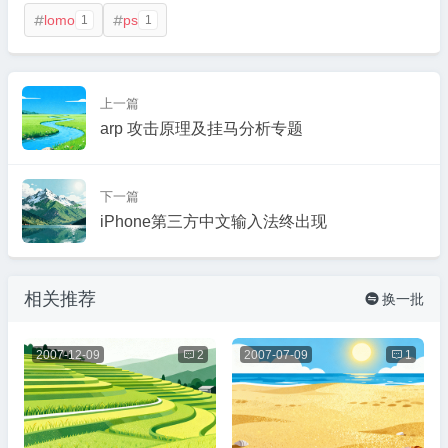
lomo
ps
1
1


上一篇
arp 攻击原理及挂马分析专题
下一篇
iPhone第三方中文输入法终出现
相关推荐
换一批

2007-12-09

2
2007-07-09

1