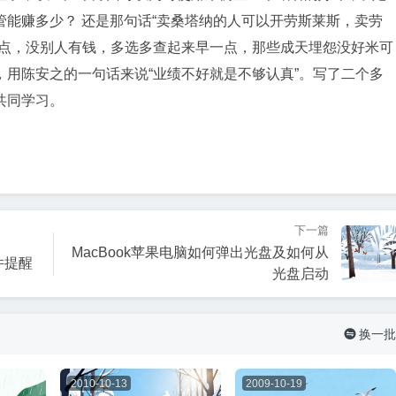
能赚多少？ 还是那句话“卖桑塔纳的人可以开劳斯莱斯，卖劳
一点，没别人有钱，多选多查起来早一点，那些成天埋怨没好米可
用陈安之的一句话来说“业绩不好就是不够认真”。写了二个多
共同学习。
下一篇
MacBook苹果电脑如何弹出光盘及如何从
件提醒
光盘启动
换一批

2010-10-13
2009-10-19