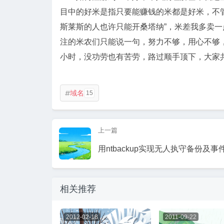
目中的好米是指只要能赚钱的米都是好米，不管
斯莱斯的人也许只能开桑塔纳”，米差我多卖
注的米农们只能说一句，努力不够，用心不够，
小时，没功劳也有苦劳，路过顺手顶下，大家
域名
15

上一篇
用ntbackup实现无人执守备份及事
相关推荐
2012-02-18
2011-09-22