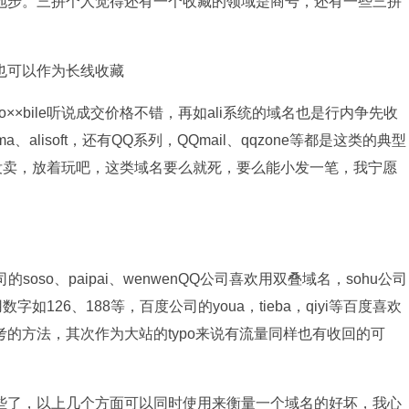
地步。三拼个人觉得还有一个收藏的领域是商号，还有一些三拼
可以作为长线收藏
hoo××bile听说成交价格不错，再如ali系统的域名也是行内争先收
a、alisoft，还有QQ系列，QQmail、qqzone等都是这类的典型
的，没卖，放着玩吧，这类域名要么就死，要么能小发一笔，我宁愿
公司的soso、paipai、wenwenQQ公司喜欢用双叠域名，sohu公司
数字如126、188等，百度公司的youa，tieba，qiyi等百度喜欢
的方法，其次作为大站的typo来说有流量同样也有收回的可
了，以上几个方面可以同时使用来衡量一个域名的好坏，我心