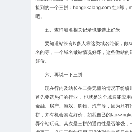
捡到的一个三拼：hong××alang.com 红
吧。
五、查询域名相关记录也能选上好米
要知道站长有N多人靠这类域名吃饭，做se
名的等，一个域名做站情况好坏，这些做站的
好价。
六、再说一下三拼
现在行内及站长在二拼无望的情况下纷纷盯
首先要选热门的行业， 也就是这个域名能应用的
金融、房产、游戏、购物、汽车等，因为只有
拼，并有机会卖点好价，如我自己的tao××ngk
弄个站玩玩。其次是三拼的通俗性是否够强，