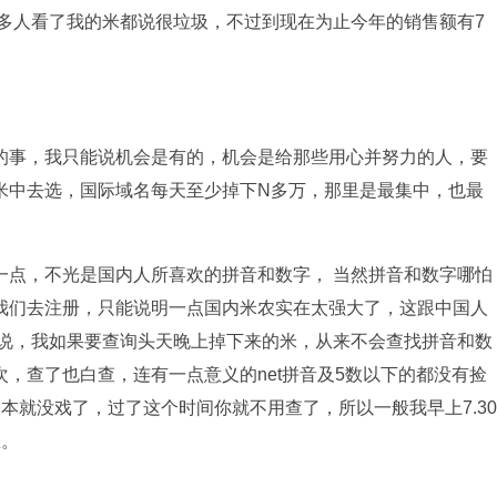
很多人看了我的米都说很垃圾，不过到现在为止今年的销售额有7
事，我只能说机会是有的，机会是给那些用心并努力的人，要
米中去选，国际域名每天至少掉下N多万，那里是最集中，也最
点，不光是国内人所喜欢的拼音和数字， 当然拼音和数字哪怕
我们去注册，只能说明一点国内米农实在太强大了，这跟中国人
来说，我如果要查询头天晚上掉下来的米，从来不会查找拼音和数
，查了也白查，连有一点意义的net拼音及5数以下的都没有捡
本就没戏了，过了这个时间你就不用查了，所以一般我早上7.30
鱼。