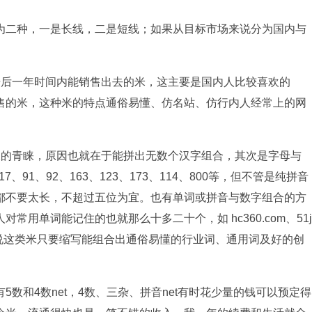
二种，一是长线，二是短线；如果从目标市场来说分为国内与
后一年时间内能销售出去的米，这主要是国内人比较喜欢的
售的米，这种米的特点通俗易懂、仿名站、仿行内人经常上的网
的青睐，原因也就在于能拼出无数个汉字组合，其次是字母与
、91、92、163、123、173、114、800等，但不管是纯拼音
都不要太长，不超过五位为宜。也有单词或拼音与数字组合的方
用单词能记住的也就那么十多二十个，如 hc360.com、51j
一般来说这类米只要缩写能组合出通俗易懂的行业词、通用词及好的创
和4数net，4数、三杂、拼音net有时花少量的钱可以预定得