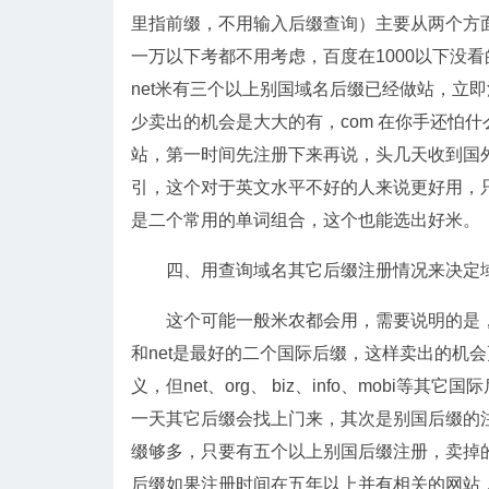
里指前缀，不用输入后缀查询）主要从两个方面
一万以下考都不用考虑，百度在1000以下没看
net米有三个以上别国域名后缀已经做站，立
少卖出的机会是大大的有，com 在你手还怕什么
站，第一时间先注册下来再说，头几天收到国
引，这个对于英文水平不好的人来说更好用，只
是二个常用的单词组合，这个也能选出好米。
四、用查询域名其它后缀注册情况来决定
这个可能一般米农都会用，需要说明的是，如果
和net是最好的二个国际后缀，这样卖出的机会
义，但net、org、 biz、info、mob
一天其它后缀会找上门来，其次是别国后缀的注册
缀够多，只要有五个以上别国后缀注册，卖掉
后缀如果注册时间在五年以上并有相关的网站，