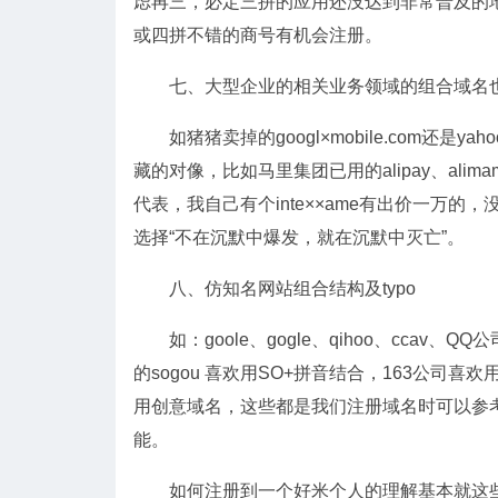
虑再三，必定三拼的应用还没达到非常普及的
或四拼不错的商号有机会注册。
七、大型企业的相关业务领域的组合域名也
如猪猪卖掉的googl×mobile.com还是ya
藏的对像，比如马里集团已用的alipay、alimam
代表，我自己有个inte××ame有出价一万
选择“不在沉默中爆发，就在沉默中灭亡”。
八、仿知名网站组合结构及typo
如：goole、gogle、qihoo、ccav、QQ
的sogou 喜欢用SO+拼音结合，163公司喜欢用
用创意域名，这些都是我们注册域名时可以参考
能。
如何注册到一个好米个人的理解基本就这些