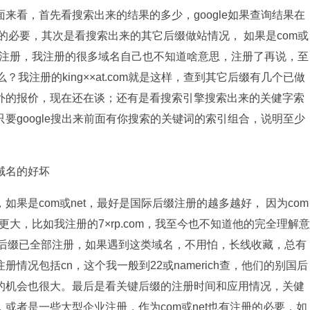
来看，首先看搜索出来的结果的多少，google如果查询结果在
的必要，其次是看搜索出来的其它后缀做站情况， 如果是com或
即注册，我注册的很多域名自己也不知道啥意思，注册了再说，至
？我注册的king××at.com就是这样，查到其它后缀有几个已做
外的报价，现在还在谈；还有是看搜索引擎搜索出来的关健字索
要google搜出来前面有你搜索的关键词的索引组合，说明至少
域名的好坏
是com或net，最好是国际后缀注册的越多越好， 因为com
更大，比如我注册的7×rp.com，我至今也不知道他的完全理解意
i等其它国际后缀已全部注册，如果遇到这类域名，不用怕，长线收藏，总有
情况包括cn，这个我一般到22或namerich查，他们的别国后
的机会也很大。最后是看关键后缀的注册时间和应用情况，关健
或者是一些大型企业注册，作为com或net也有注册的必要，如