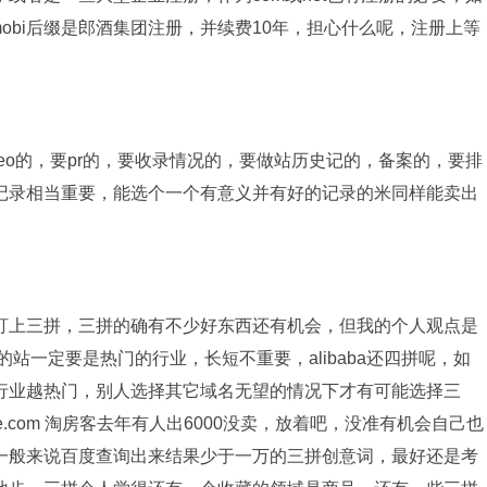
×郎，mobi后缀是郎酒集团注册，并续费10年，担心什么呢，注册上等
o的，要pr的，要收录情况的，要做站历史记的，备案的，要排
记录相当重要，能选个一个有意义并有好的记录的米同样能卖出
上三拼，三拼的确有不少好东西还有机会，但我的个人观点是
站一定要是热门的行业，长短不重要，alibaba还四拼呢，如
行业越热门，别人选择其它域名无望的情况下才有可能选择三
e.com 淘房客去年有人出6000没卖，放着吧，没准有机会自己也
一般来说百度查询出来结果少于一万的三拼创意词，最好还是考