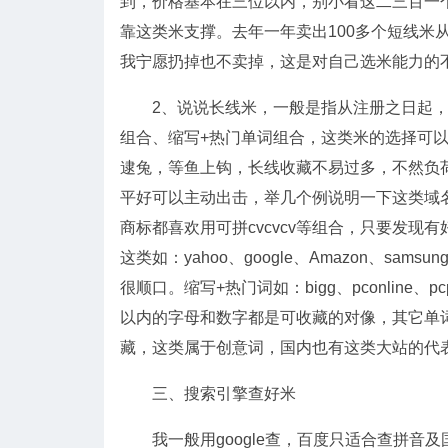
到，价格基本在三位以内，别小看这二三百一
靠这类米支撑。去年一年卖出100多个短线米从
我宁愿扔掉也不卖掉，这是对自己选米能力的
2、说说长线米，一般是指从注册之日起，
组合、缩写+热门单词组合，这类米的选择可以
逮兔，等鱼上钩，长线收藏不易过多，不然负
平好可以主动出击，举几个例说明一下这类域名的表现
商标都喜欢用可拼cvcvcv等组合，只要发
这类如：yahoo、google、Amazon、sa
很顺口。缩写+热门词如：bigg、pconline、
以内的字母和数字都是可收藏的对像，其它单
藏，这类属于创意词，国内也有这类大站的代
三、搜索引擎查好米
我一般用google查，百度只适合查拼音