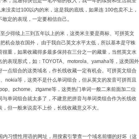
个米，流通得快也是一笔不错的收入，我一年的续费和生活就全
来没卖过100以内的米，这是我的底线，如果连 100也卖不上，
不敢定的表现，一定要相信自己。
至少得续上三到五年以上的米，这类米主要是商标、可拼英文
把机会放在国外， 由于我自己英文水平太低，所以基本是守株
荷很重，如果收藏得多最多保持在三分之一的藏量，当然英文水
形式，如：TOYOTA、motorola、yamaha等，这类国外
现有好一点组合的这类域名，作长线收藏一定有机会。可拼英文组合
msung、nokia等，这类不是什么单词组合，但从英文的发音可拼而且
pcpop、pchome、ztgame等，这类热门单词一般二来前面加二位
词与单词组合就太多了，不建意把拼音与单词类组合作为长线收
表，但一般来说卖不上价，长线收藏意义不大。
及国内习惯性用语的网址，用搜索引擎查一个域名前缀的好坏（这