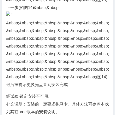
下一步(如图14)&nbsp;&nbsp;
&nbsp;&nbsp;&nbsp;&nbsp;&nbsp;&nbsp;&nbsp;&nbsp;
&nbsp;&nbsp;&nbsp;&nbsp;&nbsp;&nbsp;&nbsp;&nbsp;
&nbsp;&nbsp;&nbsp;&nbsp;&nbsp;&nbsp;&nbsp;&nbsp;
&nbsp;&nbsp;&nbsp;&nbsp;&nbsp;&nbsp;&nbsp;&nbsp;
&nbsp;&nbsp;&nbsp;&nbsp;&nbsp;&nbsp;&nbsp;&nbsp;
&nbsp;&nbsp;&nbsp;&nbsp;&nbsp;&nbsp;&nbsp;&nbsp;
&nbsp;&nbsp;&nbsp;&nbsp;&nbsp;&nbsp;&nbsp;&nbsp;
&nbsp;&nbsp;&nbsp;&nbsp;&nbsp;&nbsp;&nbsp;(图14)
最后按提示更换光盘直到安装完成
经试验,锁定安装不可用.
补充说明：安装前一定要虚拟网卡。具体方法可参照本戏
列其它proe版本的安装说明。