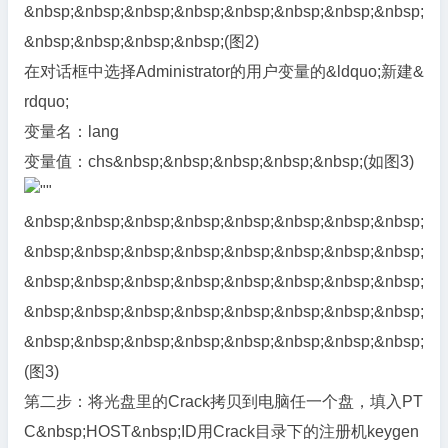
&nbsp;&nbsp;&nbsp;&nbsp;&nbsp;&nbsp;&nbsp;&nbsp;
&nbsp;&nbsp;&nbsp;&nbsp;(图2)
在对话框中选择Administrator的用户变量的&ldquo;新建&
rdquo;
变量名：lang
变量值：chs&nbsp;&nbsp;&nbsp;&nbsp;&nbsp;(如图3)
&nbsp;&nbsp;&nbsp;&nbsp;&nbsp;&nbsp;&nbsp;&nbsp;
&nbsp;&nbsp;&nbsp;&nbsp;&nbsp;&nbsp;&nbsp;&nbsp;
&nbsp;&nbsp;&nbsp;&nbsp;&nbsp;&nbsp;&nbsp;&nbsp;
&nbsp;&nbsp;&nbsp;&nbsp;&nbsp;&nbsp;&nbsp;&nbsp;
&nbsp;&nbsp;&nbsp;&nbsp;&nbsp;&nbsp;&nbsp;&nbsp;
(图3)
第二步：将光盘里的Crack拷贝到电脑任一个盘，填入PT
C&nbsp;HOST&nbsp;ID用Crack目录下的注册机keygen