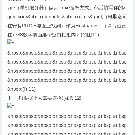
ype（单机服务器）做为Pro/e授权方式。然后填写你的&
quot;your&nbsp;computer&nbsp;name&quot;（电脑名可
在安装PRO/E界面上找到）作为Hostname。（填写位置
在7788数字前面那个空白框框内）(如图11)
&nbsp;&nbsp;&nbsp;&nbsp;&nbsp;&nbsp;&nbsp;&nbsp;
&nbsp;&nbsp;&nbsp;&nbsp;&nbsp;&nbsp;&nbsp;&nbsp;
&nbsp;&nbsp;&nbsp;&nbsp;&nbsp;&nbsp;&nbsp;&nbsp;
&nbsp;&nbsp;&nbsp;&nbsp;&nbsp;&nbsp;&nbsp;&nbsp;
&nbsp;(图11)
下一步(根据个人需要选择)(如图12)
&nbsp;&nbsp;&nbsp;&nbsp;&nbsp;&nbsp;&nbsp;&nbsp;
&nbsp;&nbsp;&nbsp;&nbsp;&nbsp;&nbsp;&nbsp;&nbsp;
&nbsp;&nbsp;&nbsp;&nbsp;&nbsp;&nbsp;&nbsp;&nbsp;