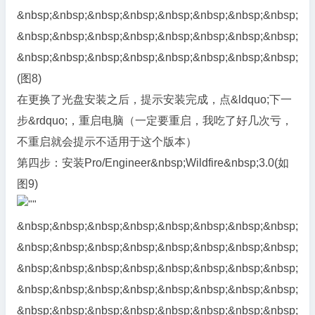
&nbsp;&nbsp;&nbsp;&nbsp;&nbsp;&nbsp;&nbsp;&nbsp;
&nbsp;&nbsp;&nbsp;&nbsp;&nbsp;&nbsp;&nbsp;&nbsp;
&nbsp;&nbsp;&nbsp;&nbsp;&nbsp;&nbsp;&nbsp;&nbsp;
(图8)
在更换了光盘安装之后，提示安装完成，点&ldquo;下一
步&rdquo;，重启电脑（一定要重启，我吃了好几次亏，
不重启就会提示不适用于这个版本）
第四步：安装Pro/Engineer&nbsp;Wildfire&nbsp;3.0(如
图9)
&nbsp;&nbsp;&nbsp;&nbsp;&nbsp;&nbsp;&nbsp;&nbsp;
&nbsp;&nbsp;&nbsp;&nbsp;&nbsp;&nbsp;&nbsp;&nbsp;
&nbsp;&nbsp;&nbsp;&nbsp;&nbsp;&nbsp;&nbsp;&nbsp;
&nbsp;&nbsp;&nbsp;&nbsp;&nbsp;&nbsp;&nbsp;&nbsp;
&nbsp;&nbsp;&nbsp;&nbsp;&nbsp;&nbsp;&nbsp;&nbsp;