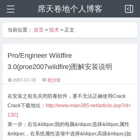
席天卷地个人博客
当前位置：
首页
>
技术
> 正文
Pro/Engineer Wildfire
3.0(proe2007wildfire)图解安装说明
2007-07-18
抢沙发


在安装之前先关闭防毒软件，要不无法正确使用Crack
Crack下载地址：
http://www.main365.net/article.asp?id=
1301
第一步：右击&ldquo;我的电脑&rdquo;选择&ldquo;属性
&rdquo;，在系统属性选项中选择&ldquo;高级&rdquo;(如