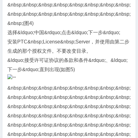
&nbsp;&nbsp;&nbsp;&nbsp;&nbsp;&nbsp;&nbsp;&nbsp;
&nbsp;&nbsp;&nbsp;&nbsp;&nbsp;&nbsp;&nbsp;&nbsp;
&nbsp;(图4)
选择&ldquo;中国&rdquo;点击&ldquo;下一步&rdquo;
安装PTC&nbsp;License&nbsp;Server，并使用由第二步
生成的那个授权文件。不要改变目录。
&ldquo;接受许可证协议的条款和条件&rdquo;、&ldquo;
下一步&rdquo;直到出现(如图5)
&nbsp;&nbsp;&nbsp;&nbsp;&nbsp;&nbsp;&nbsp;&nbsp;
&nbsp;&nbsp;&nbsp;&nbsp;&nbsp;&nbsp;&nbsp;&nbsp;
&nbsp;&nbsp;&nbsp;&nbsp;&nbsp;&nbsp;&nbsp;&nbsp;
&nbsp;&nbsp;&nbsp;&nbsp;&nbsp;&nbsp;&nbsp;&nbsp;
&nbsp;&nbsp;&nbsp;&nbsp;&nbsp;&nbsp;&nbsp;&nbsp;
&nbsp;&nbsp;&nbsp;&nbsp;&nbsp;&nbsp;&nbsp;&nbsp;