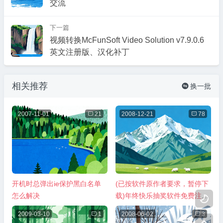
交流
下一篇
视频转换McFunSoft Video Solution v7.9.0.6
英文注册版、汉化补丁
相关推荐
换一批

2007-11-01

21
2008-12-21

78
开机时总弹出ie保护黑白名单
(已按软件原作者要求，暂停下
怎么解决
载)年终快乐抽奖软件免费注册

破解版下载
2009-03-10

1
2008-06-02

3
