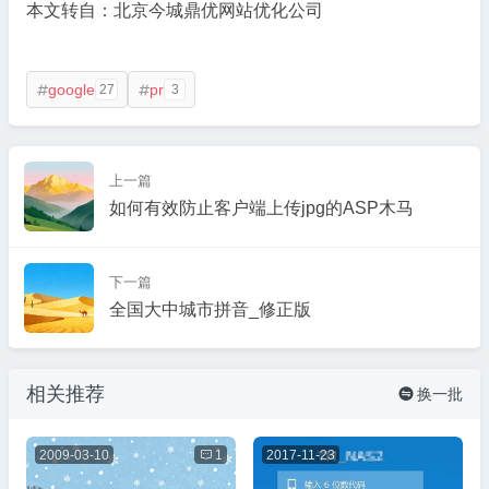
本文转自：北京今城鼎优网站优化公司
google
pr
27
3


上一篇
如何有效防止客户端上传jpg的ASP木马
下一篇
全国大中城市拼音_修正版
相关推荐
换一批

2009-03-10

1
2017-11-23