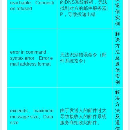
的DNS系统解析，无法
reachable、Connecti
退
找到对方的邮件服务器I
on refused
信
P，导致投递出错
实
例
解
决
方
法
error in command 、
无法识别错误命令（邮
及
syntax error、Error e
件系统指令）
mail address format
退
信
实
例
解
决
方
由于发送人的邮件过大
法
exceeds 、maximum
导致接收人的邮件系统
及
message size、Data
size
服务商拒收此邮件。
退
信