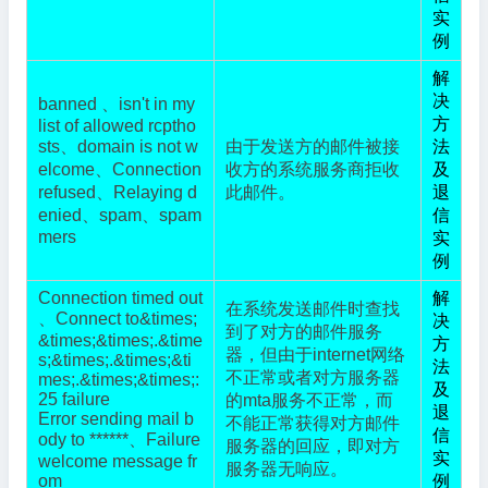
实
例
解
决
banned 、isn't in my
方
list of allowed rcptho
sts、domain is not w
由于发送方的邮件被接
法
elcome、Connection
收方的系统服务商拒收
及
refused、Relaying d
此邮件。
退
enied、spam、spam
信
mers
实
例
Connection timed out
解
在系统发送邮件时查找
、Connect to&times;
决
到了对方的邮件服务
&times;&times;.&time
方
器，但由于internet网络
s;&times;.&times;&ti
法
不正常或者对方服务器
mes;.&times;&times;:
及
25 failure
的mta服务不正常，而
退
Error sending mail b
不能正常获得对方邮件
信
ody to ******、Failure
服务器的回应，即对方
实
welcome message fr
服务器无响应。
om
例