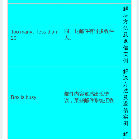
解
决
方
法
同一封邮件有过多收件
Too many、less than
及
人。
20
退
信
实
例
解
决
方
法
邮件内容敏感出现错
Box is busy
及
误，某些邮件系统拒收
退
信
实
例
解