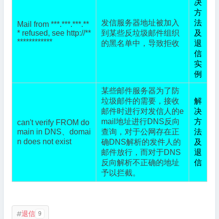
决
方
发信服务器地址被加入
法
Mail from ***.***.***.**
* refused, see http://**
到某些反垃圾邮件组织
及
************
的黑名单中，导致拒收
退
信
实
例
某些邮件服务器为了防
垃圾邮件的需要，接收
解
邮件时进行对发信人的e
决
mail地址进行DNS反向
方
can't verify FROM do
main in DNS、domai
查询，对于公网存在正
法
n does not exist
确DNS解析的发件人的
及
邮件放行，而对于DNS
退
反向解析不正确的地址
信
予以拦截。
退信
9
