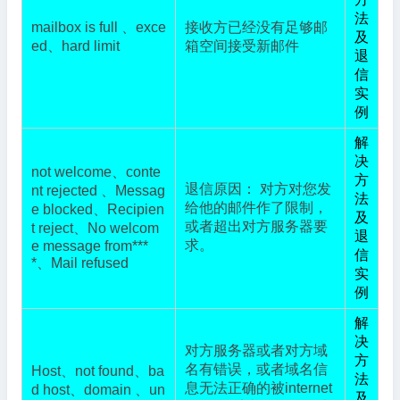
法
mailbox is full 、exce
接收方已经没有足够邮
及
ed、hard limit
箱空间接受新邮件
退
信
实
例
解
决
not welcome、conte
方
退信原因： 对方对您发
nt rejected 、Messag
法
给他的邮件作了限制，
e blocked、Recipien
及
或者超出对方服务器要
t reject、No welcom
退
求。
e message from***
信
*、Mail refused
实
例
解
决
对方服务器或者对方域
方
名有错误，或者域名信
Host、not found、ba
法
息无法正确的被internet
d host、domain 、un
及