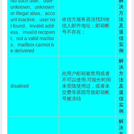
解
No such user、user
决
unknown、unknown
方
or illegal alias、acco
收信方服务器没找到收
法
unt inactive、user no
信人邮件地址；邮箱帐
及
t found、Invalid addr
号不存在；
退
ess、invalid recipien
信
t、not a valid mailbo
实
x、mailbox cannot b
e delivered
例
解
决
此用户邮箱被禁用或者
方
不可以使用,可能长时间
法
disabled
未登陆使用过，或者未
及
交费等原因导致邮箱帐
退
号被冻结
信
实
例
解
决
方