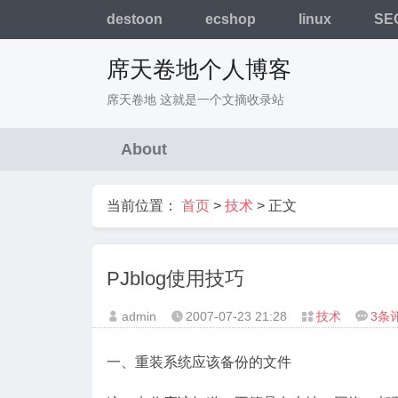
destoon
ecshop
linux
SE
席天卷地个人博客
席天卷地 这就是一个文摘收录站
About
当前位置：
首页
>
技术
> 正文
PJblog使用技巧
admin
2007-07-23
21:28
技术
3
条




一、重装系统应该备份的文件