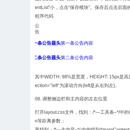
entList”小，点击“保存模块”。保存后点击后
程序代码
公
告
编号]
第一条公告题头
第一条公告内容
编号]
第二条公告题头
第二条公告内容
其中WIDTH: 98%是宽度，HEIGHT: 15px是
ection="left"为滚动方向(left是从右到左)。
08. 调整侧边栏和主内容的左右位置
打开layout.css文件，找到：/*—工具条–*/中的#sid
n等距离参数；
再找到：/*—主内容–*/ 中的找到#mainContent把f