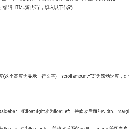
面的“编辑HTML源代码”，填入以下代码：
高度(这个高度为显示一行文字)，scrollamount="3"为滚动速度，dir
ebar，把float:right改为float:left，并修改后面的width、margi
loat:left改为float:right，并修改后面的width、margin等距离参