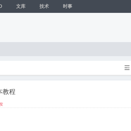
O
文库
技术
时事

版本教程
发