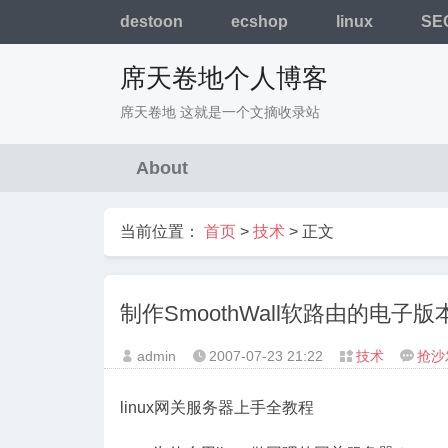
destoon
ecshop
linux
SE
席天卷地个人博客
席天卷地 这就是一个文摘收录站
About
当前位置：
首页
>
技术
> 正文
制作SmoothWall软路由的电子
admin
2007-07-23
21:22
技术
抢沙




linux网关服务器上手全教程