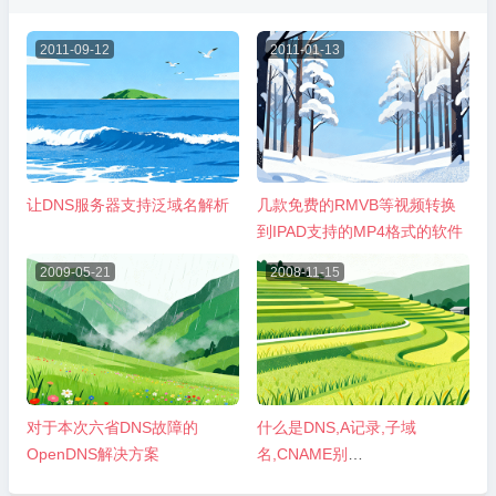
2011-09-12
2011-01-13
让DNS服务器支持泛域名解析
几款免费的RMVB等视频转换
到IPAD支持的MP4格式的软件
2009-05-21
2008-11-15
对于本次六省DNS故障的
什么是DNS,A记录,子域
OpenDNS解决方案
名,CNAME别
名,PTR,MX,TXT,SRV 记