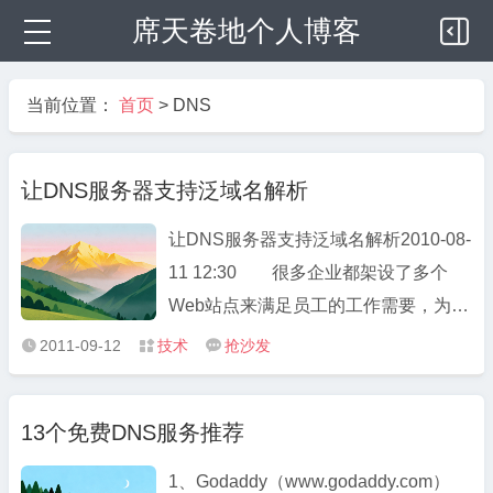
席天卷地个人博客
当前位置：
首页
>
DNS
让DNS服务器支持泛域名解析
让DNS服务器支持泛域名解析2010-08-
11 12:30 很多企业都架设了多个
Web站点来满足员工的工作需要，为了
节省费用，这些网站通常采用虚拟主机
2011-09-12
技术
抢沙发



技术，即在同一个服务器上架设多个网
站，员工使用二级域名访问这些站点。
13个免费DNS服务推荐
然而，维护这些二级域名的工作量非常
大，不过我们可以采用泛域名解析 ...
1、Godaddy（www.godaddy.com）