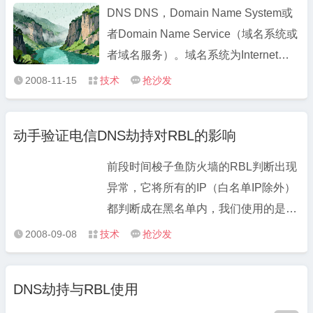
能。 使用方 ...
DNS DNS，Domain Name System或
者Domain Name Service（域名系统或
者域名服务）。域名系统为Internet上
的主机分配域名地址和IP地址。由于网
2008-11-15
技术
抢沙发



络中的计算机都必须有个IP地址，来识
别,互相之间才能通信,但让我们记住一
动手验证电信DNS劫持对RBL的影响
大串的IP地址来访问网站显然是不可能
的,所以用户使用域名地址，而DNS系
前段时间梭子鱼防火墙的RBL判断出现
统 ...
异常，它将所有的IP（白名单IP除外）
都判断成在黑名单内，我们使用的是
sbl.spamhaus.org和
2008-09-08
技术
抢沙发



xbl.spamhaus.org。起初怀疑是其服务
出现问题，后来恰逢DNS根域服务器遭
DNS劫持与RBL使用
受攻击，都以为是根域服务器的影响，