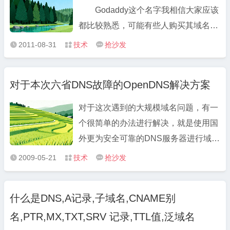
Godaddy这个名字我相信大家应该
都比较熟悉，可能有些人购买其域名或
者网站空间，有些人不晓得其中还有
2011-08-31
技术
抢沙发



DNS服务。请看“如何使用godaddy免
费DNS解析域名”告诉你如何利用
对于本次六省DNS故障的OpenDNS解决方案
godaddyDNS服务，值得推荐。 2、
DNSPARK（www.dnspark.net）
对于这次遇到的大规模域名问题，有一
DNSPARK成立于2002 ...
个很简单的办法进行解决，就是使用国
外更为安全可靠的DNS服务器进行域名
解析，可以避免被本地电信或网通进行
2009-05-21
技术
抢沙发



域名劫持。 我推荐大家使用
OpenDNS提供的DNS服务器，
什么是DNS,A记录,子域名,CNAME别
OpenDNS是一个提供免费DNS服务的
名,PTR,MX,TXT,SRV 记录,TTL值,泛域名
网站，口号是更安全、更快速、更智