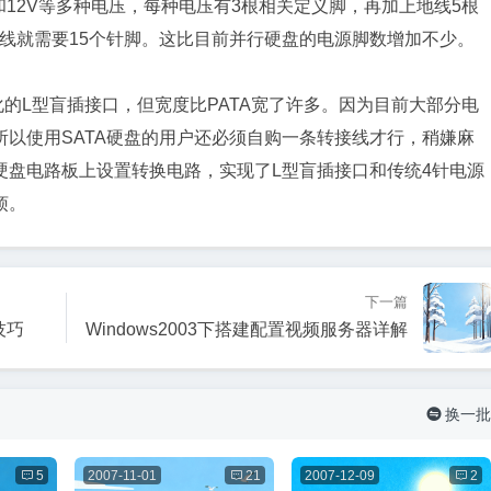
V和12V等多种电压，每种电压有3根相关定义脚，再加上地线5根
源线就需要15个针脚。这比目前并行硬盘的电源脚数增加不少。
更人性化的L型盲插接口，但宽度比PATA宽了许多。因为目前大部分电
以使用SATA硬盘的用户还必须自购一条转接线才行，稍嫌麻
硬盘电路板上设置转换电路，实现了L型盲插接口和传统4针电源
烦。
下一篇
技巧
Windows2003下搭建配置视频服务器详解
换一批


5
2007-11-01

21
2007-12-09

2