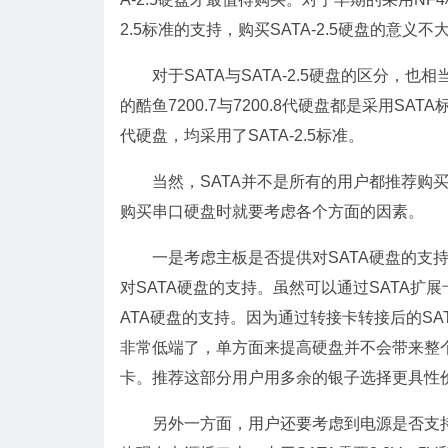
2.5标准的支持，购买SATA-2.5硬盘的意义不
对于SATA与SATA-2.5硬盘的区分，
的酷鱼7200.7与7200.8代硬盘都是采用SATA
代硬盘，均采用了SATA-2.5标准。
当然，SATA并不是所有的用户都推荐购买
购买串口硬盘时就要考虑各个方面的因素。
一是考虑主板是否提供对SATA硬盘的支持
对SATA硬盘的支持。虽然可以通过SATA扩
ATA硬盘的支持。因为通过转接卡转接后的S
非常低端了，单方面来提高硬盘并不会带来整
卡。推荐这部分用户用多余的银子选择更具性价
另外一方面，用户还要考虑到电源是否支持？