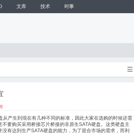
O
文库
技术
时事

宜
发
A硬盘从产生到现在有几种不同的标准，因此大家在选购的时候还需
不要购买采用桥接芯片桥接的非原生SATA硬盘。这类硬盘主
没有达到生产SATA硬盘的能力，为了迎合市场的需求，而利