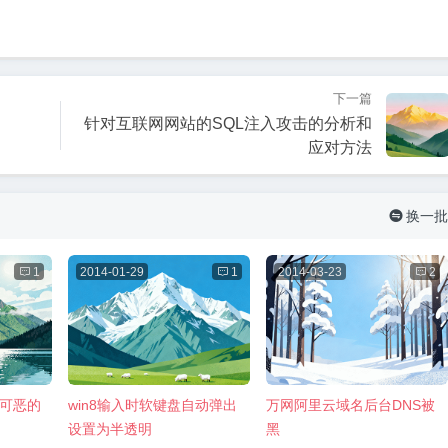
下一篇
针对互联网网站的SQL注入攻击的分析和
应对方法
换一批


1
2014-01-29

1
2014-03-23

2
 可恶的
win8输入时软键盘自动弹出
万网阿里云域名后台DNS被
设置为半透明
黑