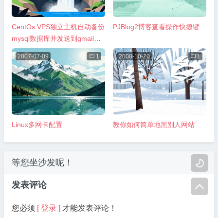
CentOs VPS独立主机自动备份
PJBlog2博客查看操作快捷键
mysql数据库并发送到gmail邮
箱方法
2007-07-09

1
2008-10-20

1
Linux多网卡配置
教你如何简单地黑别人网站
等您坐沙发呢！

发表评论

您必须
[ 登录 ]
才能发表评论！