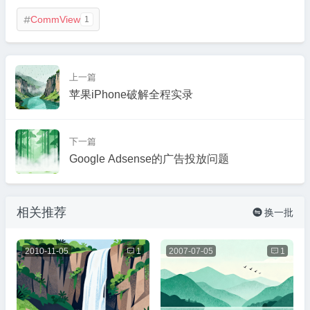
CommView
1

上一篇
苹果iPhone破解全程实录
下一篇
Google Adsense的广告投放问题
相关推荐
换一批

2010-11-05

1
2007-07-05

1