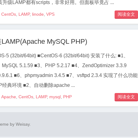
安装升级LAMP都有scripts，非常好用。但面板毕竟占 ...
CentOs
,
LAMP
,
linode
,
VPS
阅读全文

MP(Apache MySQL PHP)
 (32bit/64bit) ■CentOS-6 (32bit/64bit) 安装了什么: ■1、
、MySQL 5.1.59 ■3、PHP 5.2.17 ■4、ZendOptimizer 3.3.9
 0.9.6.1 ■6、phpmyadmin 3.4.5 ■7、vsftpd 2.3.4 实现了什么功能
经典环境 ■2、自动删除apache ...
Apache
,
CentOs
,
LAMP
,
mysql
,
PHP
阅读全文

heme by
Weisay
.