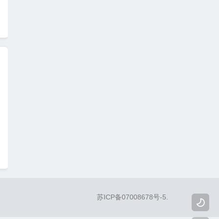
苏ICP备07008678号-5
.
