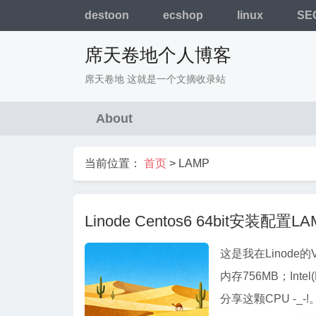
destoon
ecshop
linux
SE
席天卷地个人博客
席天卷地 这就是一个文摘收录站
About
当前位置：
首页
>
LAMP
Linode Centos6 64bit安装配置LA
这是我在Linode的
内存756MB；Intel
分享这颗CPU -_-