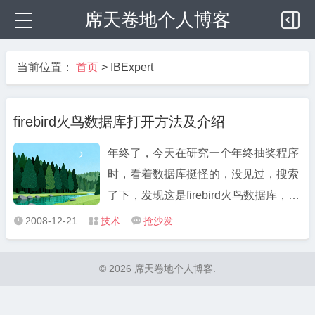
席天卷地个人博客
当前位置：
首页
>
IBExpert
firebird火鸟数据库打开方法及介绍
年终了，今天在研究一个年终抽奖程序
时，看着数据库挺怪的，没见过，搜索
了下，发现这是firebird火鸟数据库，是
由delphi公司开发的，免费的数据库，
2008-12-21
技术
抢沙发



比access好，不用什么ADO连接。
firebird是一个全功能的，强大高效的，
© 2026 席天卷地个人博客.
轻量级，免维护的数据库。它很容易让
您从单用户，单数据库升级 ...