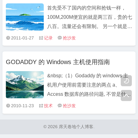
拿钱办事，反观历史长河，还是 ...
首先受不了国内的空间和抢钱一样，
100M,200M便宜的就是两三百，贵的七
八百。流量还会有限制。 另一个就是要
备案，备案等过20天，最后来个不知道
2011-01-27
记录
抢沙发



啥原因不符合，退回，再等20天。而且
现在备案还得有资质的空间商那买空
GODADDY 的 Windows 主机使用指南
间，贵就一个字，备案后还得现场照相
审核，真TMD烦。 现在搞的域名注册
&nbsp;（1）Godaddy 的 windows 主

...
机用户使用前需要注意的两点 a、
Access 数据库的路径问题, 不管是什么

样的数据库，Godaddy 都要求用户要
2010-11-23
技术
抢沙发



到后台开启的，而 Access 数据库开启
后， 网站的目录下面会创建一个专门放
© 2026 席天卷地个人博客.
Access 数据库的文件夹 access_db，