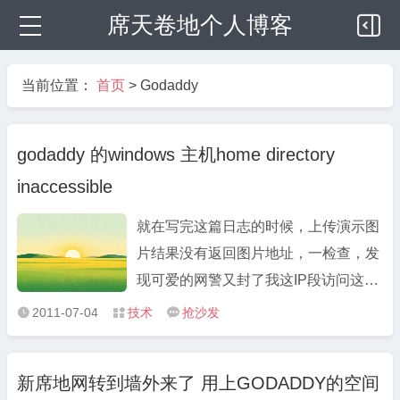
席天卷地个人博客
当前位置：
首页
>
Godaddy
godaddy 的windows 主机home directory
inaccessible
就在写完这篇日志的时候，上传演示图
片结果没有返回图片地址，一检查，发
现可爱的网警又封了我这IP段访问这个
godaddy IP下所有的域名的功能，都打
2011-07-04
技术
抢沙发



不开了，不过有代理，还有VPS可以访
问，条条大路通罗马。防民之口甚于防
新席地网转到墙外来了 用上GODADDY的空间
川，水能载舟，亦能覆舟，相信你也是