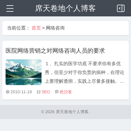
席天卷地个人博客
当前位置：
首页
>
网络咨询
医院网络营销之对网络咨询人员的要求
１、扎实的医学功底 不要求你有多优
秀，但至少对于你负责的病种，在理论
上要理解透彻，实践上尽量多接触。应
该都是由专门的人员来做客服，为了降
2010-11-18
SEO
抢沙发



低成本，这些客服人员都要求经过临床
培训。这样可以让患者信任. 倘若无临
© 2026 席天卷地个人博客.
床经验,以下解决方法： 一、设立前台
客服和专家客服，前台客服负责 ...