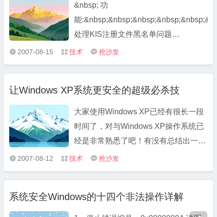
们有许多客户常抱怨自己的服务器老 ...
&nbsp; 功
能:&nbsp;&nbsp;&nbsp;&nbsp;&nbsp;&nb
处理KIS注册文件黑名单问题
&nbsp;&nbsp;&nbsp;&nbsp;&nbsp;&nbsp
2007-08-15
技术
抢沙发



无限期使用KIS[声明]:
&nbsp;&nbsp;&nbsp;&nbsp;&nbsp;&nbsp
让Windows XP系统更安全的超级必杀技
此工具仅适用于个人计 ...
大家使用Windows XP已经有很长一段
时间了，对与Windows XP操作系统已
经是非常熟悉了吧！有没有总结出一些
的经验来与大家共享呢？下面笔者就把
2007-08-12
技术
抢沙发



在使用Windows XP操作系统过程中积
累的一些经验共享出来，也便能让你在
系统安全Windows的十四个非法操作详解
使用Windows XP操作系统的过程中能
快速上手。熟练的掌握XP的使用技巧