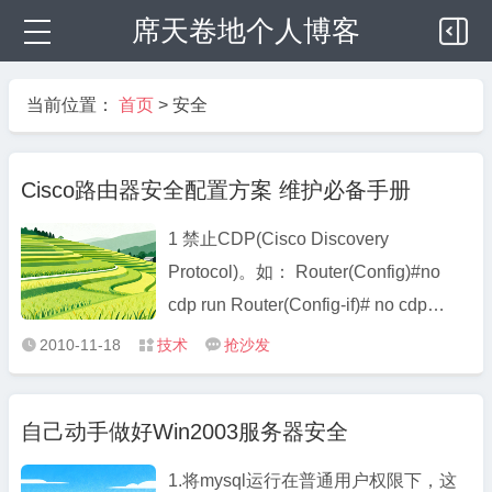
席天卷地个人博客
当前位置：
首页
>
安全
Cisco路由器安全配置方案 维护必备手册
1 禁止CDP(Cisco Discovery
Protocol)。如： Router(Config)#no
cdp run Router(Config-if)# no cdp
enable 2 禁止其他的TCP、UDP Small
2010-11-18
技术
抢沙发



服务。 Router(Config)# no service tcp-
small-servers Router(Config)# no
自己动手做好Win2003服务器安全
service udp-samll-servers 3 禁止
Finger服务。 Router(Config)# no ip f ...
1.将mysql运行在普通用户权限下，这