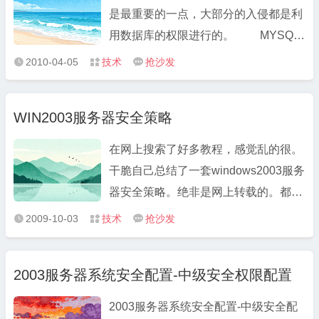
是最重要的一点，大部分的入侵都是利
用数据库的权限进行的。 MYSQL
的降权运行 新建立一个用户比如
2010-04-05
技术
抢沙发



mysqlstart net user mysqlstart
fuckmicrosoft /add net localgroup
WIN2003服务器安全策略
users mysqlstart /del 不属于任何
组 如果MYSQL装在d:mys ...
在网上搜索了好多教程，感觉乱的很。
干脆自己总结了一套windows2003服务
器安全策略。绝非是网上转载的。都是
经过测试的。自己感觉还行吧!欢迎大家
2009-10-03
技术
抢沙发



测试，也希望与我一起交流服务器的安
全问题。希望对大家有帮助! 策略
2003服务器系统安全配置-中级安全权限配置
一：关闭windows2003不必要的服务
·computer browser 维护网络 ...
2003服务器系统安全配置-中级安全配