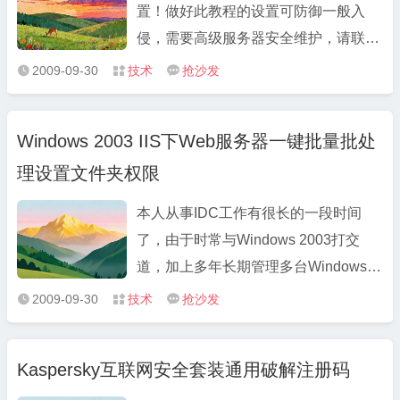
置！做好此教程的设置可防御一般入
侵，需要高级服务器安全维护，请联系
我。我们一起交流一下！做为一个网
2009-09-30
技术
抢沙发



管，应该在处理WEB服务器或者其他
服务器的时候配合程序本身或者代码本
Windows 2003 IIS下Web服务器一键批量批处
身去防止其他入侵，例如跨站等等！前
理设置文件夹权限
提，系统包括软件服务等的密码一定要
强 ...
本人从事IDC工作有很长的一段时间
了，由于时常与Windows 2003打交
道，加上多年长期管理多台Windows
2003虚拟主机，所以对windows 2003
2009-09-30
技术
抢沙发



的系统安全与IIS设置方面有着自己的独
到地看法，现将我的认识与看法共享出
Kaspersky互联网安全套装通用破解注册码
来与大家一同分享。 在实际生活中，我