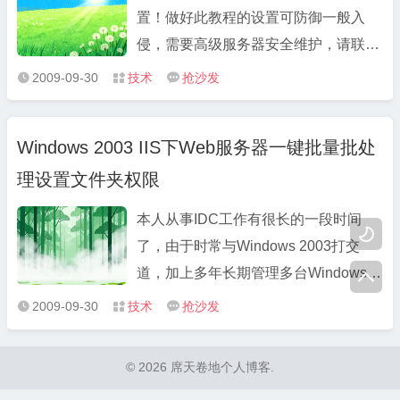
置！做好此教程的设置可防御一般入
侵，需要高级服务器安全维护，请联系
我。我们一起交流一下！做为一个网
2009-09-30
技术
抢沙发



管，应该在处理WEB服务器或者其他
服务器的时候配合程序本身或者代码本
Windows 2003 IIS下Web服务器一键批量批处
身去防止其他入侵，例如跨站等等！前
理设置文件夹权限
提，系统包括软件服务等的密码一定要
强 ...
本人从事IDC工作有很长的一段时间

了，由于时常与Windows 2003打交
道，加上多年长期管理多台Windows

2003虚拟主机，所以对windows 2003
2009-09-30
技术
抢沙发



的系统安全与IIS设置方面有着自己的独
到地看法，现将我的认识与看法共享出
© 2026 席天卷地个人博客.
来与大家一同分享。 在实际生活中，我