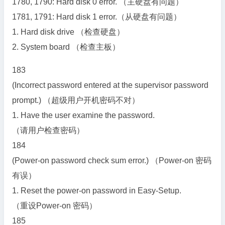
1780, 1790: Hard disk 0 error. （主硬盘有问题）
1781, 1791: Hard disk 1 error.（从硬盘有问题）
1. Hard disk drive （检查硬盘）
2. System board （检查主板）
183
(Incorrect password entered at the supervisor password
prompt.) （超级用户开机密码不对）
1. Have the user examine the password.
（请用户检查密码）
184
(Power-on password check sum error.) （Power-on 密码
有误）
1. Reset the power-on password in Easy-Setup.
（重设Power-on 密码）
185