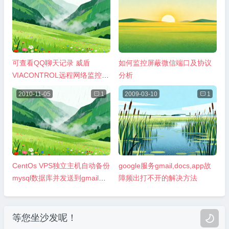
可查看QQ聊天记录 威盾
如何监控屏蔽微信端口及协议
VIACONTROL远程网络监控注
分析
册机及试用
2010-11-05

1
2009-03-10

1
CentOs VPS独立主机自动备份
google服务gmail,docs,app故
mysql数据库并发送到gmail邮
障频出打不开的解决方法
箱方法
等您坐沙发呢！
