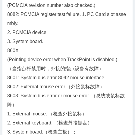
(PCMCIA revision number also checked.)
8082: PCMCIA register test failure. 1. PC Card slot asse
mbly.
2. PCMCIA device.
3. System board.
860X
(Pointing device error when TrackPoint is disabled.)
（当指点杆禁用时，外接的指点设备有故障）
8601: System bus error-8042 mouse interface.
8602: External mouse error.（外接鼠标故障）
8603: System bus error or mouse error. （总线或鼠标故
障）
1. External mouse. （检查外接鼠标）
2. External keyboard. （检查外接键盘）
3. System board.（检查主板）；