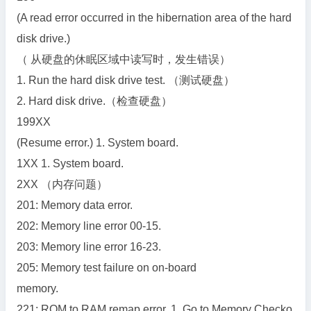
(A read error occurred in the hibernation area of the hard
disk drive.)
（ 从硬盘的休眠区域中读写时，发生错误）
1. Run the hard disk drive test. （测试硬盘）
2. Hard disk drive.（检查硬盘）
199XX
(Resume error.) 1. System board.
1XX 1. System board.
2XX （内存问题）
201: Memory data error.
202: Memory line error 00-15.
203: Memory line error 16-23.
205: Memory test failure on on-board
memory.
221: ROM to RAM remap error. 1. Go to Memory Checko