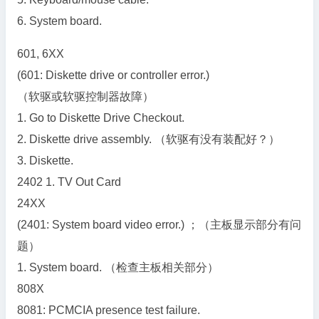
6. System board.
601, 6XX
(601: Diskette drive or controller error.)
（软驱或软驱控制器故障）
1. Go to Diskette Drive Checkout.
2. Diskette drive assembly. （软驱有没有装配好？）
3. Diskette.
2402 1. TV Out Card
24XX
(2401: System board video error.) ；（主板显示部分有问
题）
1. System board. （检查主板相关部分）
808X
8081: PCMCIA presence test failure.