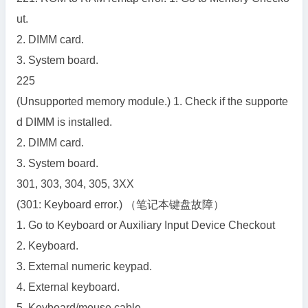
ut.
2. DIMM card.
3. System board.
225
(Unsupported memory module.) 1. Check if the supporte
d DIMM is installed.
2. DIMM card.
3. System board.
301, 303, 304, 305, 3XX
(301: Keyboard error.) （笔记本键盘故障）
1. Go to Keyboard or Auxiliary Input Device Checkout
2. Keyboard.
3. External numeric keypad.
4. External keyboard.
5. Keyboard/mouse cable.