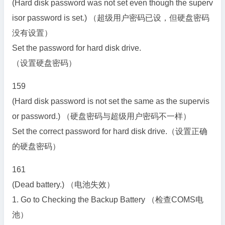
(Hard disk password was not set even though the superv
isor password is set.) （超级用户密码已设，但硬盘密码
没有设置）
Set the password for hard disk drive.
（设置硬盘密码）
159
(Hard disk password is not set the same as the supervis
or password.) （硬盘密码与超级用户密码不一样）
Set the correct password for hard disk drive.（设置正确
的硬盘密码）
161
(Dead battery.) （电池失效）
1. Go to Checking the Backup Battery （检查COMS电
池）