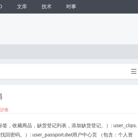
O
文库
技术
时事

局
沙发
收藏商品，缺货登记列表，添加缺货登记。）: user_clips.
）: user_passport.dwt
用户中心页 （包含：个人资