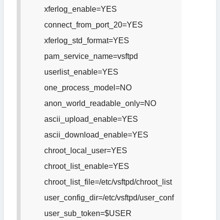
xferlog_enable=YES
connect_from_port_20=YES
xferlog_std_format=YES
pam_service_name=vsftpd
userlist_enable=YES
one_process_model=NO
anon_world_readable_only=NO
ascii_upload_enable=YES
ascii_download_enable=YES
chroot_local_user=YES
chroot_list_enable=YES
chroot_list_file=/etc/vsftpd/chroot_list
user_config_dir=/etc/vsftpd/user_conf
user_sub_token=$USER