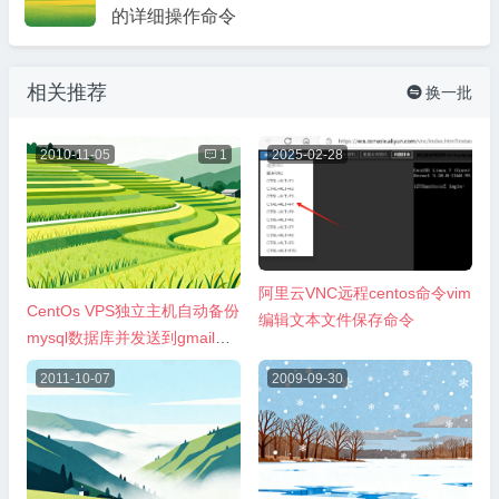
的详细操作命令
相关推荐
换一批

2010-11-05

1
2025-02-28
阿里云VNC远程centos命令vim
CentOs VPS独立主机自动备份
编辑文本文件保存命令
mysql数据库并发送到gmail邮
箱方法
2011-10-07
2009-09-30