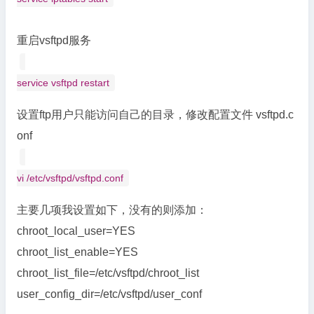
重启vsftpd服务
service vsftpd restart
设置ftp用户只能访问自己的目录，修改配置文件 vsftpd.c
onf
vi /etc/vsftpd/vsftpd.conf
主要几项我设置如下，没有的则添加：
chroot_local_user=YES
chroot_list_enable=YES
chroot_list_file=/etc/vsftpd/chroot_list
user_config_dir=/etc/vsftpd/user_conf