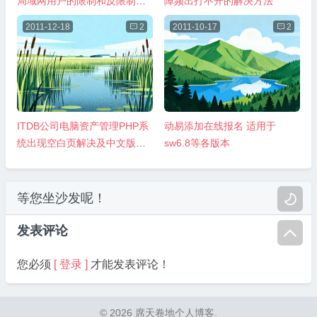
局域网用户的限制和反限制技
障频出打不开的解决方法
巧
2011-12-18

2
2011-10-17

2
ITDB公司电脑资产管理PHP系
动易添加在线报名 适用于
统出现空白页解决及中文版翻
sw6.8等各版本
译方法
等您坐沙发呢！

发表评论

您必须
[ 登录 ]
才能发表评论！
© 2026 席天卷地个人博客.