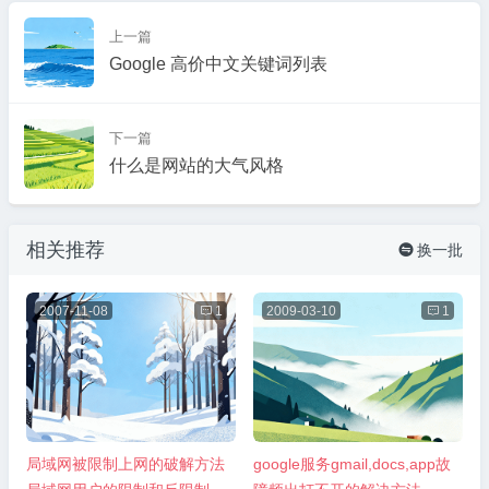
上一篇
Google 高价中文关键词列表
下一篇
什么是网站的大气风格
相关推荐
换一批

2007-11-08

1
2009-03-10

1
局域网被限制上网的破解方法
google服务gmail,docs,app故