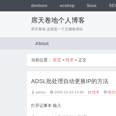
destoon
ecshop
linux
SE
席天卷地个人博客
席天卷地 这就是一个文摘收录站
About
当前位置：
首页
>
技术
> 正文
ADSL批处理自动更换IP的方法
admin
2009-10-03
13:48
技术
抢沙




打开记事本 输入