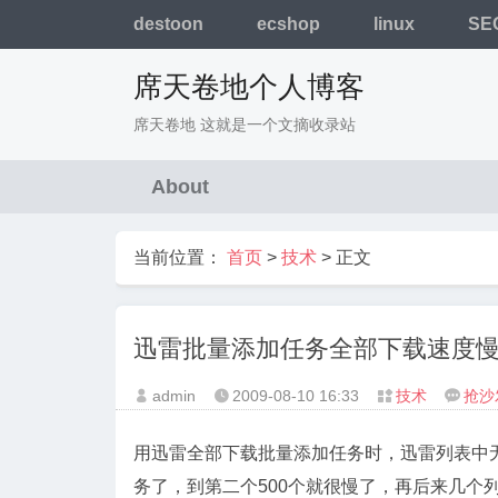
destoon
ecshop
linux
SE
席天卷地个人博客
席天卷地 这就是一个文摘收录站
About
当前位置：
首页
>
技术
> 正文
迅雷批量添加任务全部下载速度
admin
2009-08-10
16:33
技术
抢沙




用迅雷全部下载批量添加任务时，迅雷列表中无
务了，到第二个500个就很慢了，再后来几个