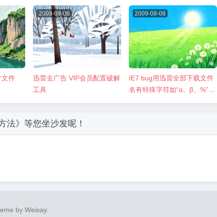
2009-09-09
2009-08-08
片文件
迅雷去广告 VIP会员配置破解
IE7 bug用迅雷全部下载文件
工具
名有特殊字符如“α、β、%”百
分号脚本发生错误解决办法
方法》
等您坐沙发呢！
heme by
Weisay
.