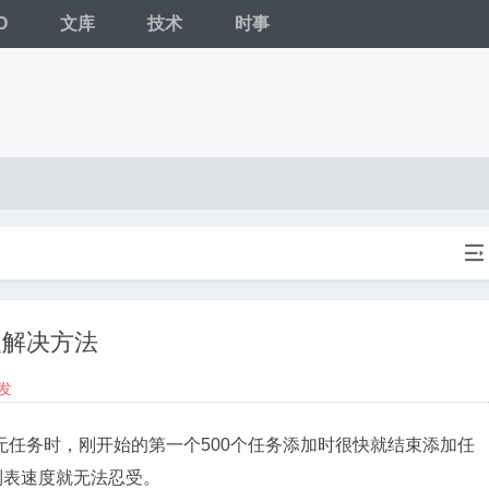
O
文库
技术
时事

慢解决方法
发
任务时，刚开始的第一个500个任务添加时很快就结束添加任
列表速度就无法忍受。