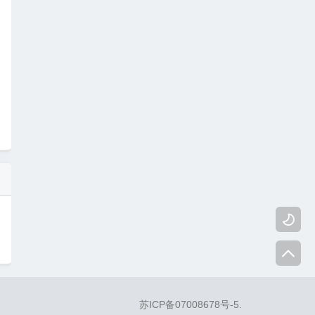


苏ICP备07008678号-5
.