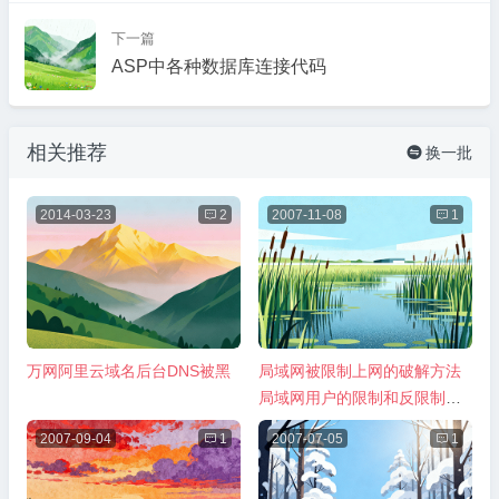
下一篇
ASP中各种数据库连接代码
相关推荐
换一批

2014-03-23

2
2007-11-08

1
万网阿里云域名后台DNS被黑
局域网被限制上网的破解方法
局域网用户的限制和反限制技
巧
2007-09-04

1
2007-07-05

1