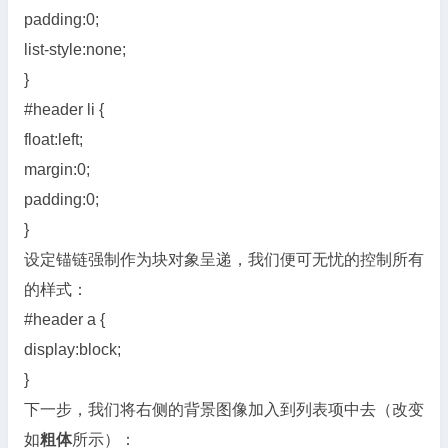
padding:0;
list-style:none;
}
#header li {
float:left;
margin:0;
padding:0;
}
设定锚链强制作为块对象呈递，我们便可无忧的控制所有
的样式：
#header a {
display:block;
}
下一步，我们将右侧的背景图像加入到列表项中去（改变
如
粗体
所示）：