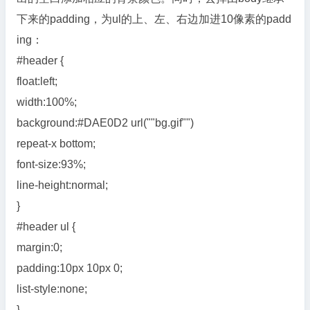
下来的padding，为ul的上、左、右边加进10像素的padd
ing：
#header {
float:left;
width:100%;
background:#DAE0D2 url(""bg.gif"")
repeat-x bottom;
font-size:93%;
line-height:normal;
}
#header ul {
margin:0;
padding:10px 10px 0;
list-style:none;
}