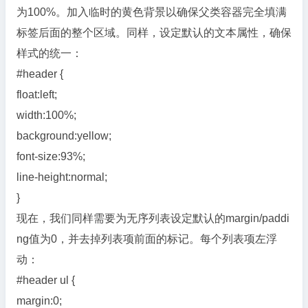
为100%。加入临时的黄色背景以确保父类容器完全填满
标签后面的整个区域。同样，设定默认的文本属性，确保
样式的统一：
#header {
float:left;
width:100%;
background:yellow;
font-size:93%;
line-height:normal;
}
现在，我们同样需要为无序列表设定默认的margin/paddi
ng值为0，并去掉列表项前面的标记。每个列表项左浮
动：
#header ul {
margin:0;