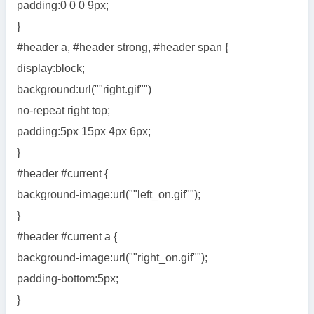
padding:0 0 0 9px;
}
#header a, #header strong, #header span {
display:block;
background:url(""right.gif"")
no-repeat right top;
padding:5px 15px 4px 6px;
}
#header #current {
background-image:url(""left_on.gif"");
}
#header #current a {
background-image:url(""right_on.gif"");
padding-bottom:5px;
}