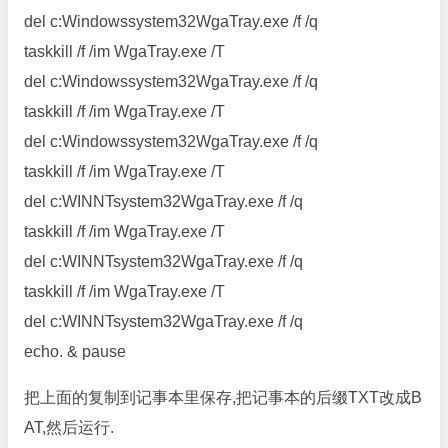
del c:Windowssystem32WgaTray.exe /f /q
taskkill /f /im WgaTray.exe /T
del c:Windowssystem32WgaTray.exe /f /q
taskkill /f /im WgaTray.exe /T
del c:Windowssystem32WgaTray.exe /f /q
taskkill /f /im WgaTray.exe /T
del c:WINNTsystem32WgaTray.exe /f /q
taskkill /f /im WgaTray.exe /T
del c:WINNTsystem32WgaTray.exe /f /q
taskkill /f /im WgaTray.exe /T
del c:WINNTsystem32WgaTray.exe /f /q
echo. & pause
把上面的复制到记事本里保存,把记事本的后缀TXT改成B
AT,然后运行.