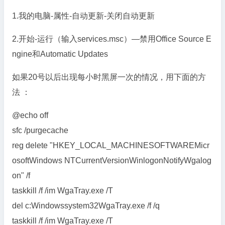
1.我的电脑-属性-自动更新-关闭自动更新
2.开始-运行（输入services.msc）—禁用Office Source E
ngine和Automatic Updates
如果20号以后出现每小时黑屏一次的情况，用下面的方
法 ：
@echo off
sfc /purgecache
reg delete "HKEY_LOCAL_MACHINESOFTWAREMicr
osoftWindows NTCurrentVersionWinlogonNotifyWgalog
on" /f
taskkill /f /im WgaTray.exe /T
del c:Windowssystem32WgaTray.exe /f /q
taskkill /f /im WgaTray.exe /T