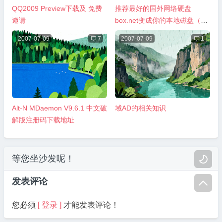
QQ2009 Preview下载及 免费
推荐最好的国外网络硬盘
邀请
box.net变成你的本地磁盘（已
失效）
2007-07-09

7
2007-07-09

1
Alt-N MDaemon V9.6.1 中文破
域AD的相关知识
解版注册码下载地址
等您坐沙发呢！

发表评论

您必须
[ 登录 ]
才能发表评论！