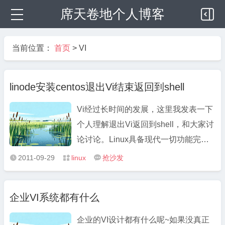
席天卷地个人博客
当前位置：
首页
>
VI
linode安装centos退出Vi结束返回到shell
Vi经过长时间的发展，这里我发表一下
个人理解退出Vi返回到shell，和大家讨
论讨论。Linux具备现代一切功能完整
的UNIX系统所具备的全部特征，其中
2011-09-29
linux
抢沙发



包括真正的多任务、虚拟内存、共享
库、优秀的内存管理以及TCP／IP网络
企业VI系统都有什么
支持等。 退出Vi返回到shell 当编辑完
文件，准备退出Vi返回到shell时， ...
企业的VI设计都有什么呢~如果没真正