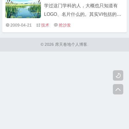
学过这门学科的人，大概也只知道有
LOGO、名片什么的。其实VI包括的东
西很多，毕竟是企业的视觉识别系统。
2009-04-21
技术
抢沙发



以下，是我做了一下分类可供大家参考
讨论。 基础系统 标志及制作标准 标准
© 2026 席天卷地个人博客.
字及制作标准 英文字及制作标准 标准
色及制作标准 辅助色及制作标准 标 ...

