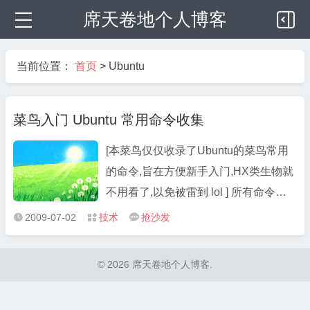
席天卷地个人博客
当前位置：
首页
>
Ubuntu
菜鸟入门 Ubuntu 常用命令收集
[本菜鸟仅仅收录了Ubuntu的菜鸟常用
的命令,旨在方便新手入门,HX类生物就
不用看了,以免被雷到 lol ] 所有命令按
字母顺序排列,只介绍最常用参数,相信
2009-07-02
技术
抢沙发



等你看完之后,就有能力man更详细的用
法了 此前own也曾发表过几篇文章,详
© 2026 席天卷地个人博客.
细的介绍了几个命令比如
ls,sudo,chmod等等,看不懂man的,请自