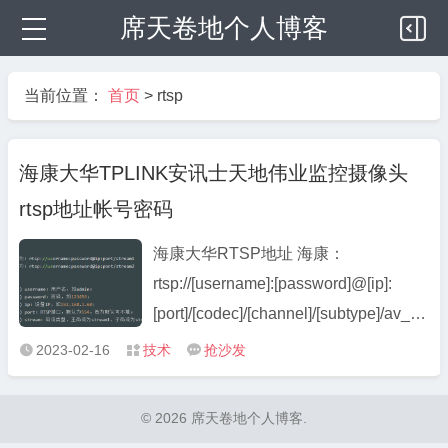
席天卷地个人博客
当前位置：
首页
>
rtsp
海康大华TPLINK安讯士天地伟业监控摄像头
rtsp地址帐号密码
海康大华RTSP地址 海康：
rtsp://[username]:[password]@[ip]:
[port]/[codec]/[channel]/[subtype]/av_stre
说明： username: 用户名。例如
2023-02-16
技术
抢沙发



admin。 password: 密码。例如
12345。 ip: 为设备IP。例如
© 2026 席天卷地个人博客.
192.0.0.64。 port: 端口号默认为554，