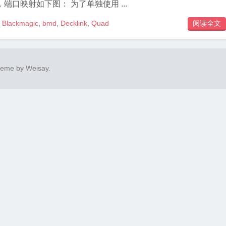
输出。默认情况下，端口映射如下图： 为了单独使用 ...
Blackmagic
,
bmd
,
Decklink
,
Quad
阅读全文

heme by
Weisay
.