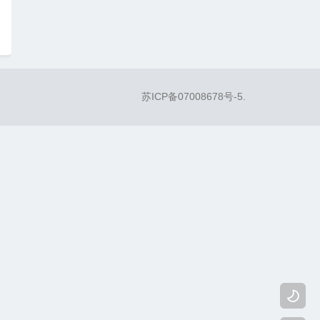
苏ICP备07008678号-5
.
