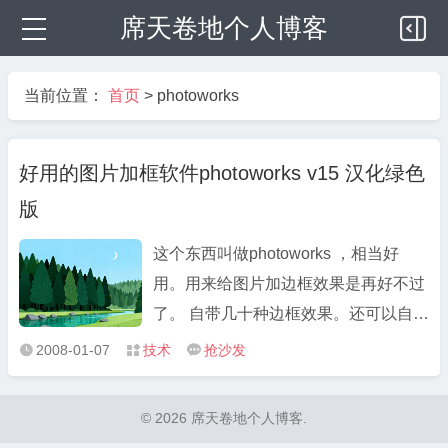
席天卷地个人博客
当前位置：
首页
>
photoworks
好用的图片加框软件photoworks v15 汉化绿色
版
这个东西叫做photoworks ，相当好
用。用来给图片加边框效果是再好不过
了。 自带几十种边框效果。还可以自己
打造边框 即时是仅用作一款图像缩小工
2008-01-07
技术
抢沙发



具和水印添加工具。他也是非常出色
的。 软件在方方面面都考虑得很周全。
© 2026 席天卷地个人博客.
可以看出作者是多么心思细密，周全。