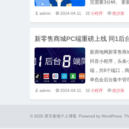
admin
2024-04-11
小程序
抢沙发




新零售商城PC端重磅上线 同1后
新席地网新零售商
抖音小程序，头条
端，共8个端口，
单也会后台集中管理
admin
2024-04-11
小程序
抢沙发




© 2026 席天卷地个人博客.
Powered by
WordPress
. T