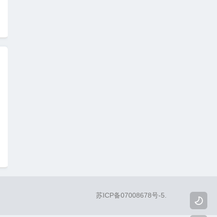
苏ICP备07008678号-5
.
