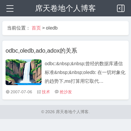
席天卷地个人博客
当前位置：
首页
>
oledb
odbc,oledb,ado,adox的关系
odbc:&nbsp;&nbsp;曾经的数据库通信
标准&nbsp;&nbsp;oledb: 在一切对象化
的趋势下,ms打算用它取代
odbc.&nbsp;&nbsp;&nbsp;&nbsp;&nbsp;
2007-07-06
技术
抢沙发



oledb分两种：直接的oledb和面向odbc
的oledb,后者架构在odbc上，这样没有
© 2026 席天卷地个人博客.
自己 ...