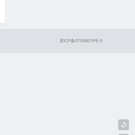
苏ICP备07008678号-5
.
