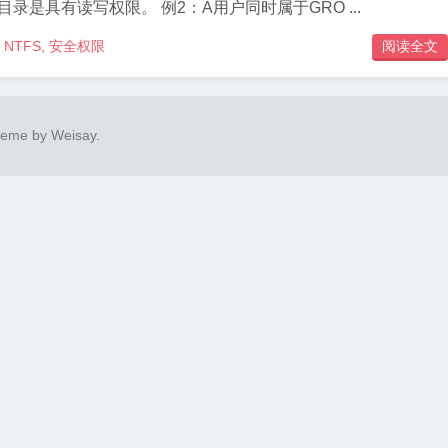
目录是具有读写权限。 例2：A用户同时属于GRO ...
NTFS
,
安全权限
阅读全文

heme by
Weisay
.